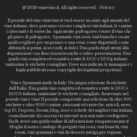
@
2026 vinievino.it. All rights reserved. -
Privacy
Il portale del vino vinievino.it vuol essere un aiuto agli amanti del
vino italiano, dove potranno cercare i migliori vini italiani, le cantine,
i ristoranti e le enoteche. ogni utente pu&ograve; votare il vino che
gli piace di pi&ugrave;. Spumanti, vini rossi, vini bianchi e rosati:
quali scegliere per un pranzo o una cena, come degustarli, come
abbinarli ai primi, ai secondi, ai dolci. Una guida degli utenti alla
degustazione con descrizioni tecniche e video-presentazioni. Una
guida vini completa ed esaustiva a tutte le DOC e DOCg italiane,
tantissime le etichette consigliate. Dove non indicato le immagini e i
loghi pubblicati sono copyright dei legittimi proprietari
Vini e Spumanti made in Italy. Un'ampia selezione di etichette
dall'Italia. Una guida vini completa ed esaustiva a tutte le DOC e
DOCG italiane, tantissime le etichette consigliate. Benvenuto nel
portale vini e vino! Il portale comprende una selezione di oltre 900
etichette e oltre 9000 cantine, ristoranti ed enoteche: articoli, news,
top 10, l'esperto, forum, blog, store e schede dei migliori vini italiani,
comodamente da casa tua via internet non mai stato cos&igrave;
facile avere una guida online di informazione enogastronomica!
Sfoglia il nostro catalogo di pregiati vini rossi, vini bianchi, vini
rosati, vini spumanti e vini da dessert; naviga per regione,