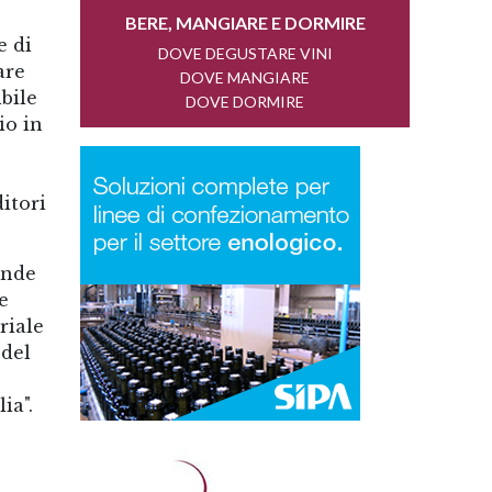
e di
are
bile
io in
itori
ande
e
riale
 del
ia".