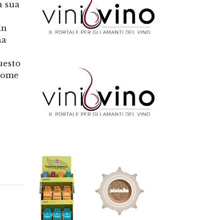
a sua
in
ha
questo
 nome