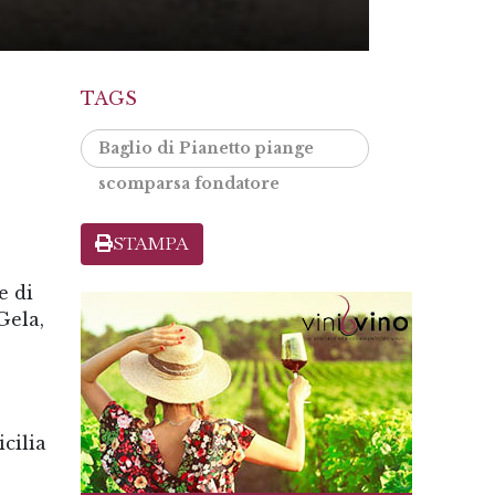
TAGS
Baglio di Pianetto piange
scomparsa fondatore
STAMPA
e di
Gela,
cilia