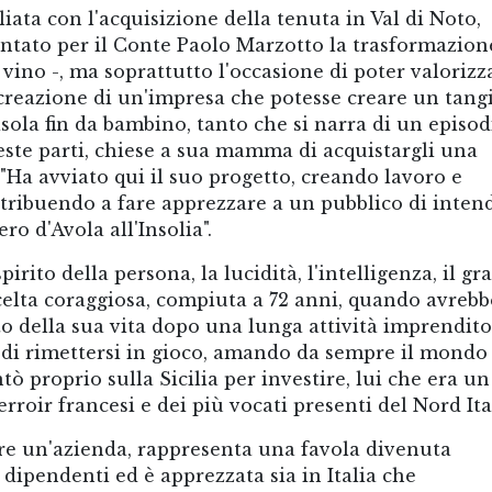
ata con l'acquisizione della tenuta in Val di Noto,
ntato per il Conte Paolo Marzotto la trasformazion
l vino -, ma soprattutto l'occasione di poter valorizz
creazione di un'impresa che potesse creare un tangi
isola fin da bambino, tanto che si narra di un episod
este parti, chiese a sua mamma di acquistargli una
 "Ha avviato qui il suo progetto, creando lavoro e
ontribuendo a fare apprezzare a un pubblico di intend
ero d'Avola all'Insolia".
rito della persona, la lucidità, l'intelligenza, il gr
elta coraggiosa, compiuta a 72 anni, quando avrebb
o della sua vita dopo una lunga attività imprendito
 di rimettersi in gioco, amando da sempre il mondo
tò proprio sulla Sicilia per investire, lui che era un
roir francesi e dei più vocati presenti del Nord Ital
ere un'azienda, rappresenta una favola divenuta
 dipendenti ed è apprezzata sia in Italia che