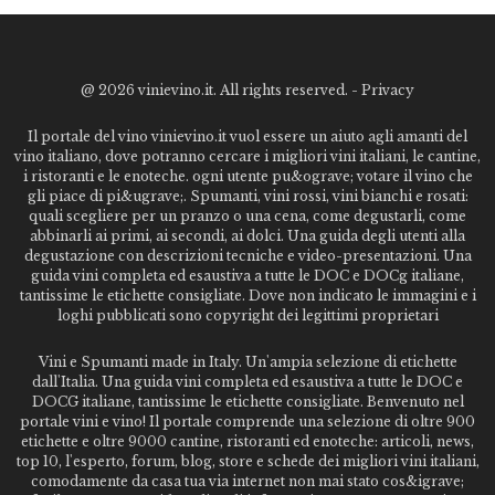
@
2026 vinievino.it. All rights reserved. -
Privacy
Il portale del vino vinievino.it vuol essere un aiuto agli amanti del
vino italiano, dove potranno cercare i migliori vini italiani, le cantine,
i ristoranti e le enoteche. ogni utente pu&ograve; votare il vino che
gli piace di pi&ugrave;. Spumanti, vini rossi, vini bianchi e rosati:
quali scegliere per un pranzo o una cena, come degustarli, come
abbinarli ai primi, ai secondi, ai dolci. Una guida degli utenti alla
degustazione con descrizioni tecniche e video-presentazioni. Una
guida vini completa ed esaustiva a tutte le DOC e DOCg italiane,
tantissime le etichette consigliate. Dove non indicato le immagini e i
loghi pubblicati sono copyright dei legittimi proprietari
Vini e Spumanti made in Italy. Un'ampia selezione di etichette
dall'Italia. Una guida vini completa ed esaustiva a tutte le DOC e
DOCG italiane, tantissime le etichette consigliate. Benvenuto nel
portale vini e vino! Il portale comprende una selezione di oltre 900
etichette e oltre 9000 cantine, ristoranti ed enoteche: articoli, news,
top 10, l'esperto, forum, blog, store e schede dei migliori vini italiani,
comodamente da casa tua via internet non mai stato cos&igrave;