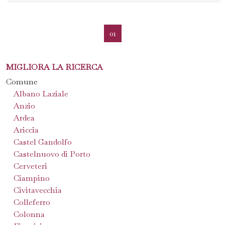
01
MIGLIORA LA RICERCA
Comune
Albano Laziale
Anzio
Ardea
Ariccia
Castel Gandolfo
Castelnuovo di Porto
Cerveteri
Ciampino
Civitavecchia
Colleferro
Colonna