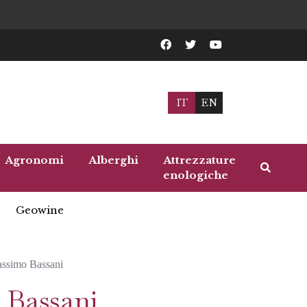
IT
EN
Agronomi
Alberghi
Attrezzature
enologiche
Geowine
assimo Bassani
 Bassani