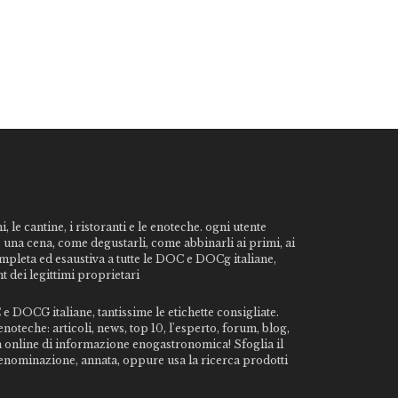
, le cantine, i ristoranti e le enoteche. ogni utente
o una cena, come degustarli, come abbinarli ai primi, ai
ompleta ed esaustiva a tutte le DOC e DOCg italiane,
t dei legittimi proprietari
e DOCG italiane, tantissime le etichette consigliate.
noteche: articoli, news, top 10, l'esperto, forum, blog,
da online di informazione enogastronomica! Sfoglia il
, denominazione, annata, oppure usa la ricerca prodotti