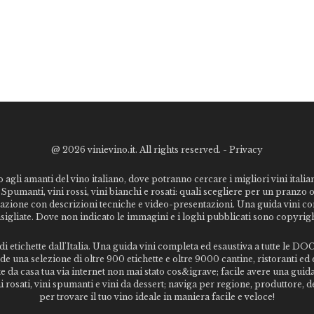
@
2026 vinievino.it. All rights reserved. -
Privacy
o agli amanti del vino italiano, dove potranno cercare i migliori vini italiani
Spumanti, vini rossi, vini bianchi e rosati: quali scegliere per un pranzo 
stazione con descrizioni tecniche e video-presentazioni. Una guida vini c
nsigliate. Dove non indicato le immagini e i loghi pubblicati sono copyrigh
 etichette dall'Italia. Una guida vini completa ed esaustiva a tutte le DOC 
 una selezione di oltre 900 etichette e oltre 9000 cantine, ristoranti ed e
te da casa tua via internet non mai stato cos&igrave; facile avere una gui
vini rosati, vini spumanti e vini da dessert; naviga per regione, produttore
per trovare il tuo vino ideale in maniera facile e veloce!