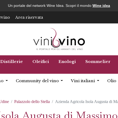
Un portale del network Wine Idea. Scopri il mondo
Wine idea
evino
Area riservata
Distillerie
Oleifici
Enologi
Sommelier
no
Community del vino
Vini italiani
Olio
Udine
Palazzolo dello Stella
Azienda Agricola Isola Augusta di M
Isola Augusta di Massimo