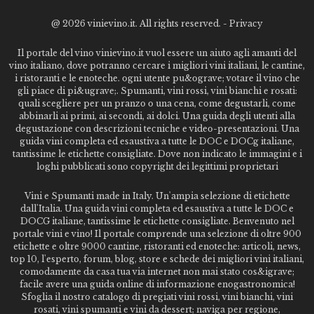
@
2026 vinievino.it. All rights reserved. -
Privacy
Il portale del vino vinievino.it vuol essere un aiuto agli amanti del
vino italiano, dove potranno cercare i migliori vini italiani, le cantine,
i ristoranti e le enoteche. ogni utente pu&ograve; votare il vino che
gli piace di pi&ugrave;. Spumanti, vini rossi, vini bianchi e rosati:
quali scegliere per un pranzo o una cena, come degustarli, come
abbinarli ai primi, ai secondi, ai dolci. Una guida degli utenti alla
degustazione con descrizioni tecniche e video-presentazioni. Una
guida vini completa ed esaustiva a tutte le DOC e DOCg italiane,
tantissime le etichette consigliate. Dove non indicato le immagini e i
loghi pubblicati sono copyright dei legittimi proprietari
Vini e Spumanti made in Italy. Un'ampia selezione di etichette
dall'Italia. Una guida vini completa ed esaustiva a tutte le DOC e
DOCG italiane, tantissime le etichette consigliate. Benvenuto nel
portale vini e vino! Il portale comprende una selezione di oltre 900
etichette e oltre 9000 cantine, ristoranti ed enoteche: articoli, news,
top 10, l'esperto, forum, blog, store e schede dei migliori vini italiani,
comodamente da casa tua via internet non mai stato cos&igrave;
facile avere una guida online di informazione enogastronomica!
Sfoglia il nostro catalogo di pregiati vini rossi, vini bianchi, vini
rosati, vini spumanti e vini da dessert; naviga per regione,