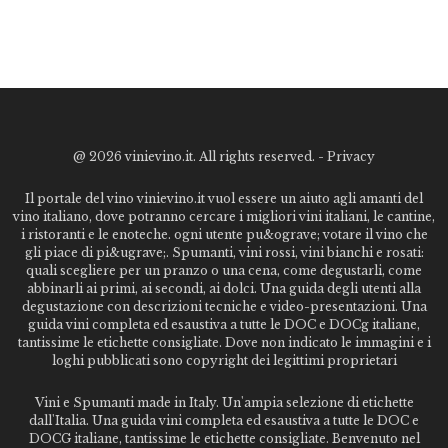
@
2026 vinievino.it. All rights reserved. -
Privacy
Il portale del vino vinievino.it vuol essere un aiuto agli amanti del
vino italiano, dove potranno cercare i migliori vini italiani, le cantine,
i ristoranti e le enoteche. ogni utente pu&ograve; votare il vino che
gli piace di pi&ugrave;. Spumanti, vini rossi, vini bianchi e rosati:
quali scegliere per un pranzo o una cena, come degustarli, come
abbinarli ai primi, ai secondi, ai dolci. Una guida degli utenti alla
degustazione con descrizioni tecniche e video-presentazioni. Una
guida vini completa ed esaustiva a tutte le DOC e DOCg italiane,
tantissime le etichette consigliate. Dove non indicato le immagini e i
loghi pubblicati sono copyright dei legittimi proprietari
Vini e Spumanti made in Italy. Un'ampia selezione di etichette
dall'Italia. Una guida vini completa ed esaustiva a tutte le DOC e
DOCG italiane, tantissime le etichette consigliate. Benvenuto nel