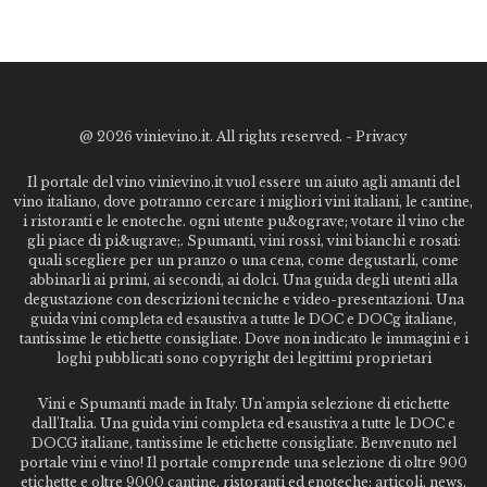
@
2026 vinievino.it. All rights reserved. -
Privacy
Il portale del vino vinievino.it vuol essere un aiuto agli amanti del
vino italiano, dove potranno cercare i migliori vini italiani, le cantine,
i ristoranti e le enoteche. ogni utente pu&ograve; votare il vino che
gli piace di pi&ugrave;. Spumanti, vini rossi, vini bianchi e rosati:
quali scegliere per un pranzo o una cena, come degustarli, come
abbinarli ai primi, ai secondi, ai dolci. Una guida degli utenti alla
degustazione con descrizioni tecniche e video-presentazioni. Una
guida vini completa ed esaustiva a tutte le DOC e DOCg italiane,
tantissime le etichette consigliate. Dove non indicato le immagini e i
loghi pubblicati sono copyright dei legittimi proprietari
Vini e Spumanti made in Italy. Un'ampia selezione di etichette
dall'Italia. Una guida vini completa ed esaustiva a tutte le DOC e
DOCG italiane, tantissime le etichette consigliate. Benvenuto nel
portale vini e vino! Il portale comprende una selezione di oltre 900
etichette e oltre 9000 cantine, ristoranti ed enoteche: articoli, news,