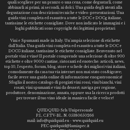
quali scegliere per un pranzo o una cena, come degustarli, come
abbinarli ai primi, ai secondi, ai dolci. Una guida degli utenti alla
degustazione con descrizioni tecniche e video-presentazioni. Una
guida vini completa ed esaustiva a tutte le DOC e DOCg italiane,
tantissime le etichette consigliate. Dove non indicato le immagini e i
loghi pubblicati sono copyright dei legittimi proprietari
Vini e Spumanti made in Italy. Un'ampia selezione di etichette
dall'Italia. Una guida vini completa ed esaustiva a tutte le DOC e
DOCG italiane, tantissime le etichette consigliate. Benvenuto nel
portale vini e vino! Il portale comprende una selezione di oltre 900
etichette e oltre 9000 cantine, ristoranti ed enoteche: articoli, news,
top 10, l'esperto, forum, blog, store e schede dei migliori vini italiani,
comodamente da casa tua via internet non mai stato cos&igrave;
facile avere una guida online di informazione enogastronomica!
Sfoglia il nostro catalogo di pregiati vini rossi, vini bianchi, vini
rosati, vini spumanti e vini da dessert; naviga per regione,
produttore, denominazione, annata, oppure usa la ricerca prodotti
per trovare il tuo vino ideale in maniera facile e veloce!
QUIDQUID Srls Unipersonale
P.I., C.F.TV-BL. N. 05380650266
mail: info@quidquid.eu - www.quidquid.eu
PEC quidquid@lamiapec.it