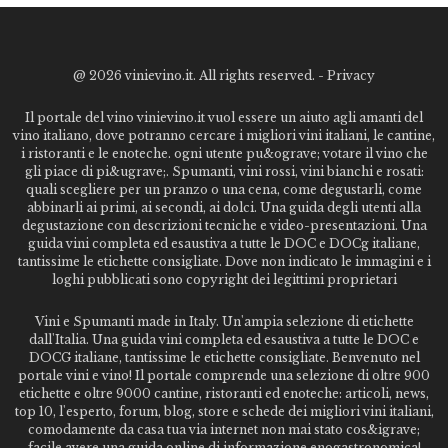
@
2026 vinievino.it. All rights reserved. -
Privacy
Il portale del vino vinievino.it vuol essere un aiuto agli amanti del
vino italiano, dove potranno cercare i migliori vini italiani, le cantine,
i ristoranti e le enoteche. ogni utente pu&ograve; votare il vino che
gli piace di pi&ugrave;. Spumanti, vini rossi, vini bianchi e rosati:
quali scegliere per un pranzo o una cena, come degustarli, come
abbinarli ai primi, ai secondi, ai dolci. Una guida degli utenti alla
degustazione con descrizioni tecniche e video-presentazioni. Una
guida vini completa ed esaustiva a tutte le DOC e DOCg italiane,
tantissime le etichette consigliate. Dove non indicato le immagini e i
loghi pubblicati sono copyright dei legittimi proprietari
Vini e Spumanti made in Italy. Un'ampia selezione di etichette
dall'Italia. Una guida vini completa ed esaustiva a tutte le DOC e
DOCG italiane, tantissime le etichette consigliate. Benvenuto nel
portale vini e vino! Il portale comprende una selezione di oltre 900
etichette e oltre 9000 cantine, ristoranti ed enoteche: articoli, news,
top 10, l'esperto, forum, blog, store e schede dei migliori vini italiani,
comodamente da casa tua via internet non mai stato cos&igrave;
facile avere una guida online di informazione enogastronomica!