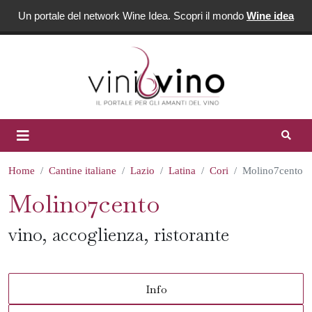
Un portale del network Wine Idea. Scopri il mondo
Wine idea
Home
Cantine italiane
Lazio
Latina
Cori
Molino7cento
Molino7cento
vino, accoglienza, ristorante
Info