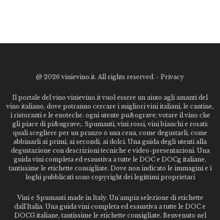
@
2026 vinievino.it. All rights reserved. -
Privacy
Il portale del vino vinievino.it vuol essere un aiuto agli amanti del
vino italiano, dove potranno cercare i migliori vini italiani, le cantine,
i ristoranti e le enoteche. ogni utente pu&ograve; votare il vino che
gli piace di pi&ugrave;. Spumanti, vini rossi, vini bianchi e rosati:
quali scegliere per un pranzo o una cena, come degustarli, come
abbinarli ai primi, ai secondi, ai dolci. Una guida degli utenti alla
degustazione con descrizioni tecniche e video-presentazioni. Una
guida vini completa ed esaustiva a tutte le DOC e DOCg italiane,
tantissime le etichette consigliate. Dove non indicato le immagini e i
loghi pubblicati sono copyright dei legittimi proprietari
Vini e Spumanti made in Italy. Un'ampia selezione di etichette
dall'Italia. Una guida vini completa ed esaustiva a tutte le DOC e
DOCG italiane, tantissime le etichette consigliate. Benvenuto nel