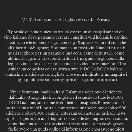
@
2026 vinievino.it. All rights reserved. -
Privacy
Il portale del vino vinievino.it vuol essere un aiuto agli amanti del
vino italiano, dove potranno cercare i migliori vini italiani, le cantine,
i ristoranti e le enoteche. ogni utente pu&ograve; votare il vino che
gli piace di pi&ugrave;. Spumanti, vini rossi, vini bianchi e rosati:
quali scegliere per un pranzo o una cena, come degustarli, come
abbinarli ai primi, ai secondi, ai dolci. Una guida degli utenti alla
degustazione con descrizioni tecniche e video-presentazioni. Una
guida vini completa ed esaustiva a tutte le DOC e DOCg italiane,
tantissime le etichette consigliate. Dove non indicato le immagini e i
loghi pubblicati sono copyright dei legittimi proprietari
Vini e Spumanti made in Italy. Un'ampia selezione di etichette
dall'Italia. Una guida vini completa ed esaustiva a tutte le DOC e
DOCG italiane, tantissime le etichette consigliate. Benvenuto nel
portale vini e vino! Il portale comprende una selezione di oltre 900
etichette e oltre 9000 cantine, ristoranti ed enoteche: articoli, news,
top 10, l'esperto, forum, blog, store e schede dei migliori vini italiani,
comodamente da casa tua via internet non mai stato cos&igrave;
facile avere una guida online di informazione enogastronomica!