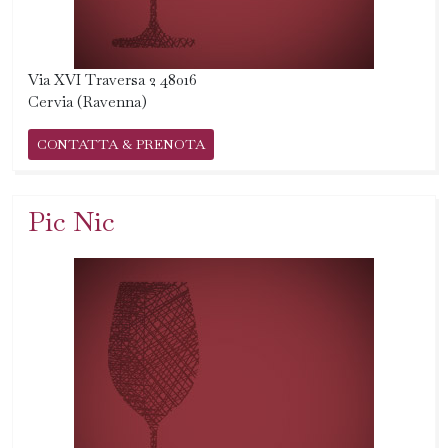
Via XVI Traversa 2 48016
Cervia (Ravenna)
CONTATTA & PRENOTA
Pic Nic