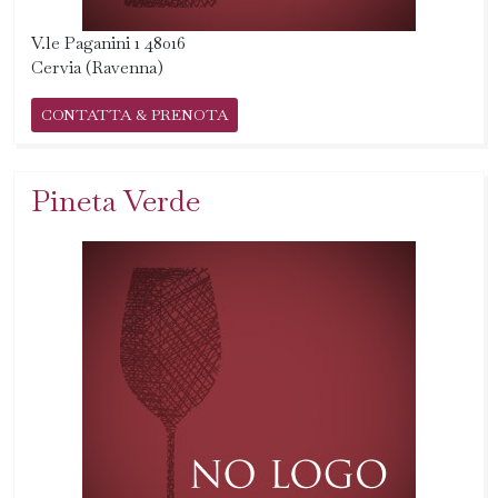
V.le Paganini 1 48016
Cervia (Ravenna)
CONTATTA & PRENOTA
Pineta Verde