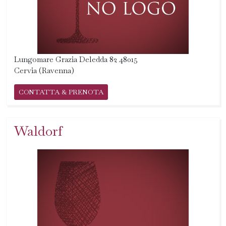
Lungomare Grazia Deledda 82 48015
Cervia (Ravenna)
CONTATTA & PRENOTA
Waldorf