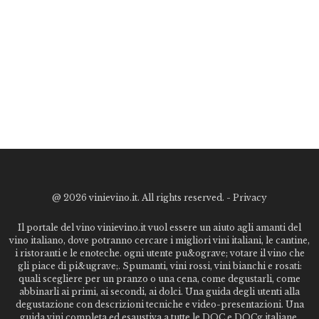
@
2026 vinievino.it. All rights reserved. -
Privacy
Il portale del vino vinievino.it vuol essere un aiuto agli amanti del
vino italiano, dove potranno cercare i migliori vini italiani, le cantine,
i ristoranti e le enoteche. ogni utente pu&ograve; votare il vino che
gli piace di pi&ugrave;. Spumanti, vini rossi, vini bianchi e rosati:
quali scegliere per un pranzo o una cena, come degustarli, come
abbinarli ai primi, ai secondi, ai dolci. Una guida degli utenti alla
degustazione con descrizioni tecniche e video-presentazioni. Una
guida vini completa ed esaustiva a tutte le DOC e DOCg italiane,