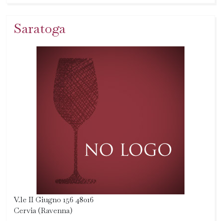
Saratoga
V.le II Giugno 156 48016
Cervia (Ravenna)