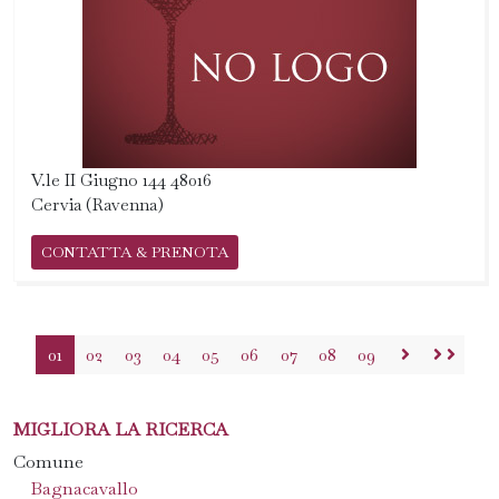
V.le II Giugno 144 48016
Cervia (Ravenna)
CONTATTA & PRENOTA
01
02
03
04
05
06
07
08
09
MIGLIORA LA RICERCA
Comune
Bagnacavallo