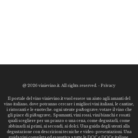
@
2026 vinievino.it. All rights reserved. -
Privacy
Il portale del vino vinievino.it vuol essere un aiuto agli amanti del
vino italiano, dove potranno cercare i migliori vini italiani, le cantine,
i ristoranti e le enoteche. ogni utente pu&ograve; votare il vino che
gli piace di pi&ugrave;. Spumanti, vini rossi, vini bianchi e rosati:
quali scegliere per un pranzo o una cena, come degustarli, come
abbinarli ai primi, ai secondi, ai dolci. Una guida degli utenti alla
degustazione con descrizioni tecniche e video-presentazioni. Una
guida vini completa ed esaustiva a tutte le DOC e DOCg italiane,