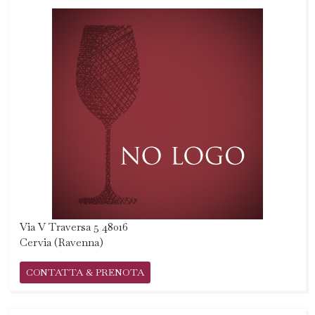
Via V Traversa 5 48016
Cervia (Ravenna)
CONTATTA & PRENOTA