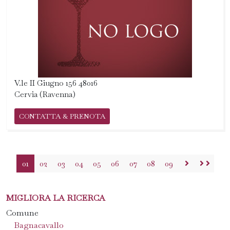
V.le II Giugno 156 48016
Cervia (Ravenna)
CONTATTA & PRENOTA
01
02
03
04
05
06
07
08
09
MIGLIORA LA RICERCA
Comune
Bagnacavallo