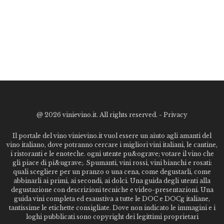
@
2026 vinievino.it. All rights reserved. -
Privacy
Il portale del vino vinievino.it vuol essere un aiuto agli amanti del
vino italiano, dove potranno cercare i migliori vini italiani, le cantine,
i ristoranti e le enoteche. ogni utente pu&ograve; votare il vino che
gli piace di pi&ugrave;. Spumanti, vini rossi, vini bianchi e rosati:
quali scegliere per un pranzo o una cena, come degustarli, come
abbinarli ai primi, ai secondi, ai dolci. Una guida degli utenti alla
degustazione con descrizioni tecniche e video-presentazioni. Una
guida vini completa ed esaustiva a tutte le DOC e DOCg italiane,
tantissime le etichette consigliate. Dove non indicato le immagini e i
loghi pubblicati sono copyright dei legittimi proprietari