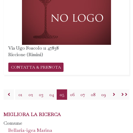
Via Ugo Foscolo 11 47838
Riccione (Rimini)
CONTATTA & PRENOTA
01
02
03
04
05
06
07
08
09
MIGLIORA LA RICERCA
Comune
Bellaria-igea Marina