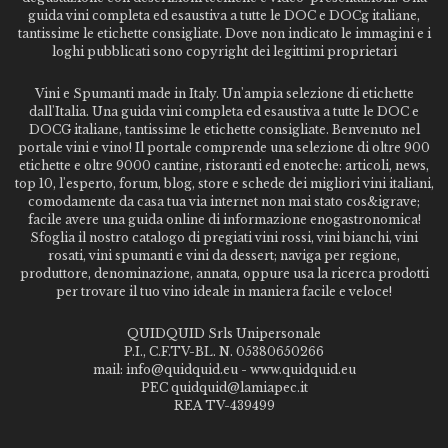
guida vini completa ed esaustiva a tutte le DOC e DOCg italiane,
tantissime le etichette consigliate. Dove non indicato le immagini e i
loghi pubblicati sono copyright dei legittimi proprietari
Vini e Spumanti made in Italy. Un'ampia selezione di etichette
dall'Italia. Una guida vini completa ed esaustiva a tutte le DOC e
DOCG italiane, tantissime le etichette consigliate. Benvenuto nel
portale vini e vino! Il portale comprende una selezione di oltre 900
etichette e oltre 9000 cantine, ristoranti ed enoteche: articoli, news,
top 10, l'esperto, forum, blog, store e schede dei migliori vini italiani,
comodamente da casa tua via internet non mai stato cos&igrave;
facile avere una guida online di informazione enogastronomica!
Sfoglia il nostro catalogo di pregiati vini rossi, vini bianchi, vini
rosati, vini spumanti e vini da dessert; naviga per regione,
produttore, denominazione, annata, oppure usa la ricerca prodotti
per trovare il tuo vino ideale in maniera facile e veloce!
QUIDQUID Srls Unipersonale
P.I., C.F.TV-BL. N. 05380650266
mail: info@quidquid.eu - www.quidquid.eu
PEC quidquid@lamiapec.it
REA TV-439499