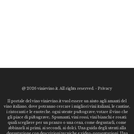
@
2026 vinievino.it. All rights reserved. -
Privacy
Il portale del vino vinievino.it vuol essere un aiuto agli amanti del
vino italiano, dove potranno cercare i migliori vini italiani, le cantine,
i ristoranti e le enoteche. ogni utente pu&ograve; votare il vino che
gli piace di pi&ugrave;. Spumanti, vini rossi, vini bianchi e rosati:
quali scegliere per un pranzo o una cena, come degustarli, come
abbinarli ai primi, ai secondi, ai dolci. Una guida degli utenti alla
degustazione con descrizioni tecniche e video-presentazioni. Una