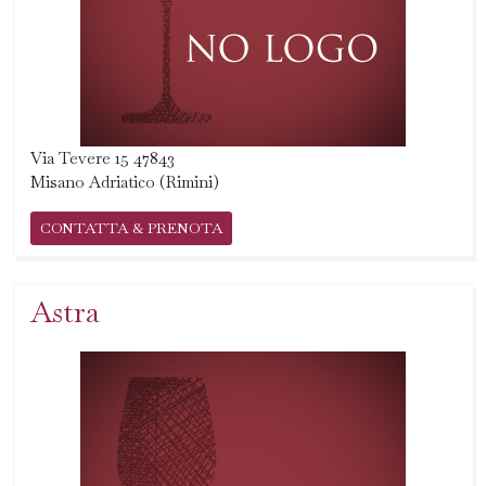
Via Tevere 15 47843
Misano Adriatico (Rimini)
CONTATTA & PRENOTA
Astra