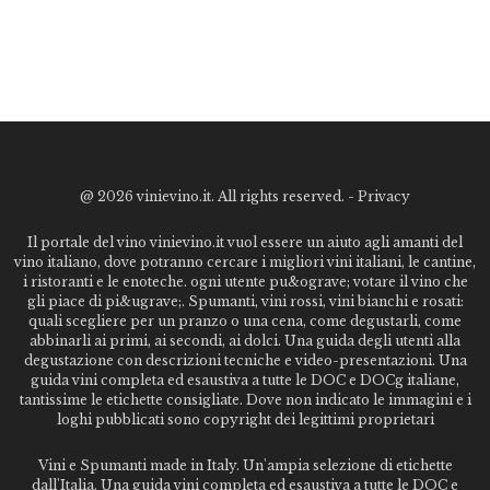
@
2026 vinievino.it. All rights reserved. -
Privacy
Il portale del vino vinievino.it vuol essere un aiuto agli amanti del
vino italiano, dove potranno cercare i migliori vini italiani, le cantine,
i ristoranti e le enoteche. ogni utente pu&ograve; votare il vino che
gli piace di pi&ugrave;. Spumanti, vini rossi, vini bianchi e rosati:
quali scegliere per un pranzo o una cena, come degustarli, come
abbinarli ai primi, ai secondi, ai dolci. Una guida degli utenti alla
degustazione con descrizioni tecniche e video-presentazioni. Una
guida vini completa ed esaustiva a tutte le DOC e DOCg italiane,
tantissime le etichette consigliate. Dove non indicato le immagini e i
loghi pubblicati sono copyright dei legittimi proprietari
Vini e Spumanti made in Italy. Un'ampia selezione di etichette
dall'Italia. Una guida vini completa ed esaustiva a tutte le DOC e