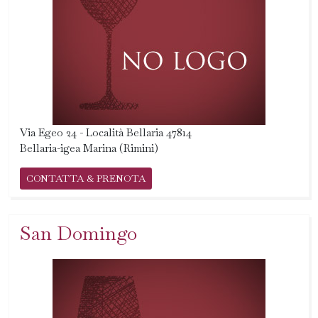
Via Egeo 24 - Località Bellaria 47814
Bellaria-igea Marina (Rimini)
CONTATTA & PRENOTA
San Domingo