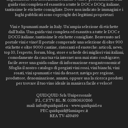
guida vini completa ed esaustiva a tutte le DOC e DOCg italiane,
tantissime le etichette consigliate. Dove non indicato le immagini e i
loghi pubblicati sono copyright dei legittimi proprietari
Vini e Spumanti made in Italy. Un'ampia selezione di etichette
dall'Italia. Una guida vini completa ed esaustiva a tutte le DOC e
DOCG italiane, tantissime le etichette consigliate. Benvenuto nel
portale vini e vino! Il portale comprende una selezione di oltre 900
etichette e oltre 9000 cantine, ristoranti ed enoteche: articoli, news,
top 10, l'esperto, forum, blog, store e schede dei migliori vini italiani,
comodamente da casa tua via internet non mai stato cos&igrave;
facile avere una guida online di informazione enogastronomica!
Sfoglia il nostro catalogo di pregiati vini rossi, vini bianchi, vini
rosati, vini spumanti e vini da dessert; naviga per regione,
produttore, denominazione, annata, oppure usa la ricerca prodotti
per trovare il tuo vino ideale in maniera facile e veloce!
QUIDQUID Srls Unipersonale
P.I., C.F.TV-BL. N. 05380650266
mail: info@quidquid.eu - www.quidquid.eu
PEC quidquid@lamiapec.it
REA TV-439499