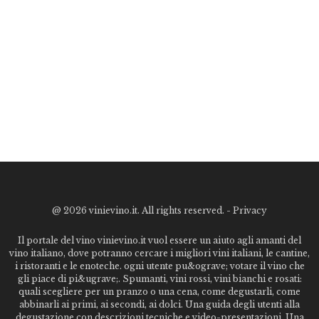
@
2026 vinievino.it. All rights reserved. -
Privacy
Il portale del vino vinievino.it vuol essere un aiuto agli amanti del
vino italiano, dove potranno cercare i migliori vini italiani, le cantine,
i ristoranti e le enoteche. ogni utente pu&ograve; votare il vino che
gli piace di pi&ugrave;. Spumanti, vini rossi, vini bianchi e rosati:
quali scegliere per un pranzo o una cena, come degustarli, come
abbinarli ai primi, ai secondi, ai dolci. Una guida degli utenti alla
degustazione con descrizioni tecniche e video-presentazioni. Una