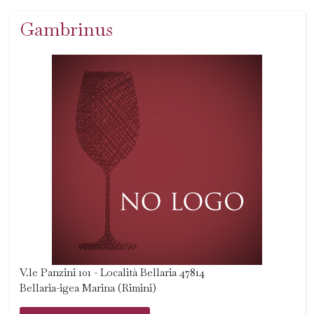
Gambrinus
V.le Panzini 101 - Località Bellaria 47814
Bellaria-igea Marina (Rimini)