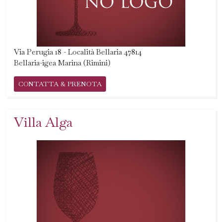
Via Perugia 18 - Località Bellaria 47814
Bellaria-igea Marina (Rimini)
CONTATTA & PRENOTA
Villa Alga