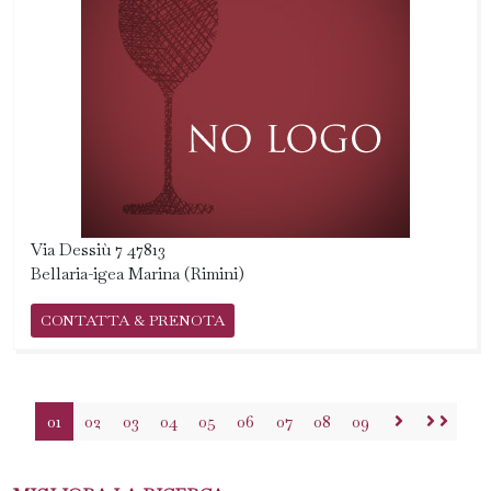
Via Dessiù 7 47813
Bellaria-igea Marina (Rimini)
CONTATTA & PRENOTA
01
02
03
04
05
06
07
08
09