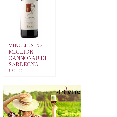
VINO JOSTO
MIGLIOR
CANNONAU DI
SARDEGNA
D.O.C. -
RISERVA.
Josto Miglior un vino
rosso a
Denominazione di
Origine Controllata
ottenuto da uve
Cannonau.