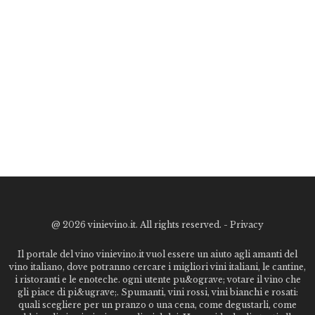
@
2026 vinievino.it. All rights reserved. -
Privacy
Il portale del vino vinievino.it vuol essere un aiuto agli amanti del
vino italiano, dove potranno cercare i migliori vini italiani, le cantine,
i ristoranti e le enoteche. ogni utente pu&ograve; votare il vino che
gli piace di pi&ugrave;. Spumanti, vini rossi, vini bianchi e rosati:
quali scegliere per un pranzo o una cena, come degustarli, come