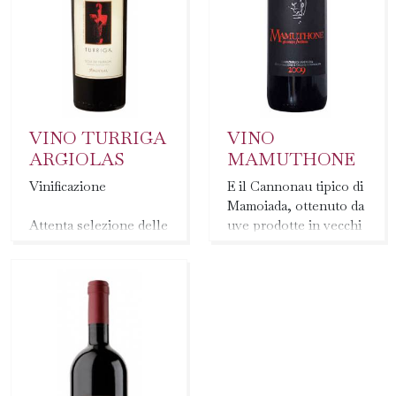
VINO TURRIGA
VINO
ARGIOLAS
MAMUTHONE
Vinificazione
E il Cannonau tipico di
Mamoiada, ottenuto da
Attenta selezione delle
uve prodotte in vecchi
uve. Fermentazione a
vigneti e maturato in
temperatura
botte...
controllata...