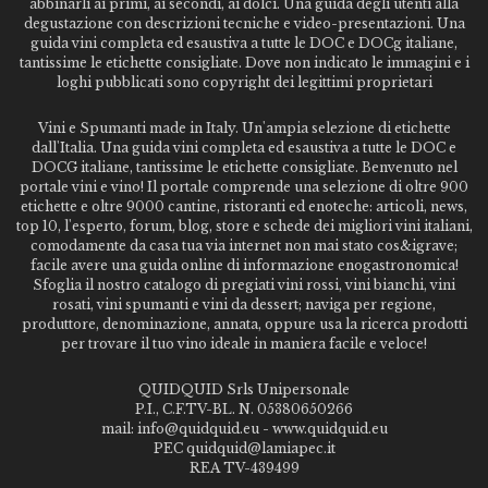
abbinarli ai primi, ai secondi, ai dolci. Una guida degli utenti alla
degustazione con descrizioni tecniche e video-presentazioni. Una
guida vini completa ed esaustiva a tutte le DOC e DOCg italiane,
tantissime le etichette consigliate. Dove non indicato le immagini e i
loghi pubblicati sono copyright dei legittimi proprietari
Vini e Spumanti made in Italy. Un'ampia selezione di etichette
dall'Italia. Una guida vini completa ed esaustiva a tutte le DOC e
DOCG italiane, tantissime le etichette consigliate. Benvenuto nel
portale vini e vino! Il portale comprende una selezione di oltre 900
etichette e oltre 9000 cantine, ristoranti ed enoteche: articoli, news,
top 10, l'esperto, forum, blog, store e schede dei migliori vini italiani,
comodamente da casa tua via internet non mai stato cos&igrave;
facile avere una guida online di informazione enogastronomica!
Sfoglia il nostro catalogo di pregiati vini rossi, vini bianchi, vini
rosati, vini spumanti e vini da dessert; naviga per regione,
produttore, denominazione, annata, oppure usa la ricerca prodotti
per trovare il tuo vino ideale in maniera facile e veloce!
QUIDQUID Srls Unipersonale
P.I., C.F.TV-BL. N. 05380650266
mail: info@quidquid.eu - www.quidquid.eu
PEC quidquid@lamiapec.it
REA TV-439499