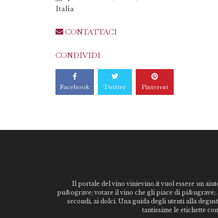
Italia
CONTATTACI
CONDIVIDI
Facebook
Twitter
Pinterest
Il portale del vino vinievino.it vuol essere un aiut
pu&ograve; votare il vino che gli piace di pi&ugrave;. 
secondi, ai dolci. Una guida degli utenti alla degu
tantissime le etichette co