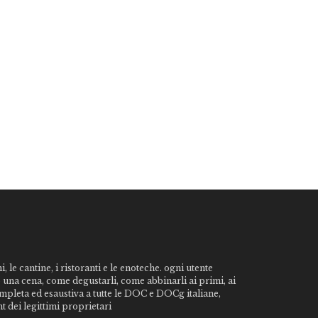
, le cantine, i ristoranti e le enoteche. ogni utente
o una cena, come degustarli, come abbinarli ai primi, ai
ompleta ed esaustiva a tutte le DOC e DOCg italiane,
t dei legittimi proprietari