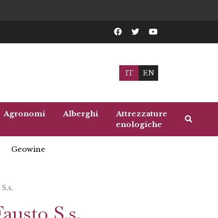
IT
EN
Agronomi
Alberghi
Attrezzature
enologiche
Geowine
 S.s.
austo S.s.