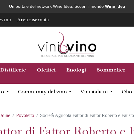
Un portale del network Wine Idea. Scopri il mondo
Wine idea
evino
Area riservata
Distillerie
Oleifici
Enologi
Sommelier
no
Community del vino
Vini italiani
Olio
Udine
Povoletto
Società Agricola Fattor di Fattor Roberto e Fausto
ttor di Fattor Roberto e F