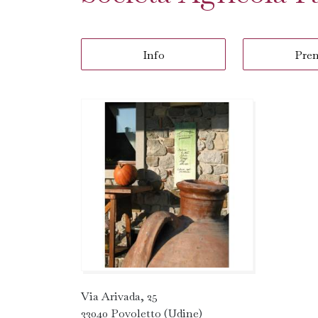
Info
Pre
Via Arivada, 25
33040 Povoletto (Udine)