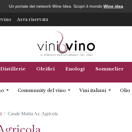
Un portale del network Wine Idea. Scopri il mondo
Wine idea
evino
Area riservata
Distillerie
Oleifici
Enologi
Sommelier
no
Community del vino
Vini italiani
Olio
i
Casale Mattia Az. Agricola
Agricola