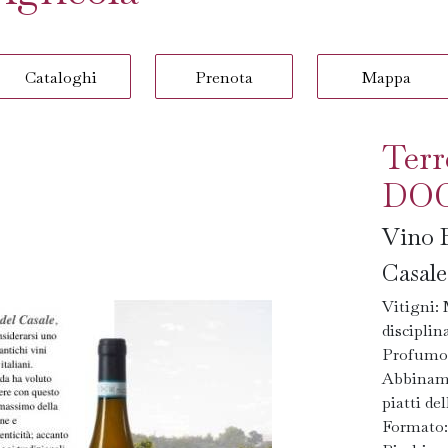
Cataloghi
Prenota
Mappa
Terr
DOC
Vino B
Casale
Vitigni:
disciplin
Profumo:
Abbinamen
piatti de
Formato: