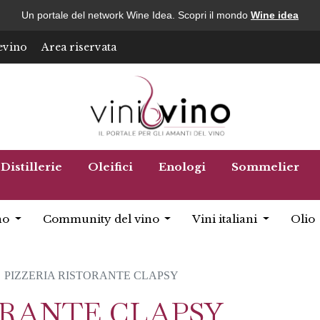
Un portale del network Wine Idea. Scopri il mondo
Wine idea
evino
Area riservata
Distillerie
Oleifici
Enologi
Sommelier
no
Community del vino
Vini italiani
Olio
PIZZERIA RISTORANTE CLAPSY
ORANTE CLAPSY