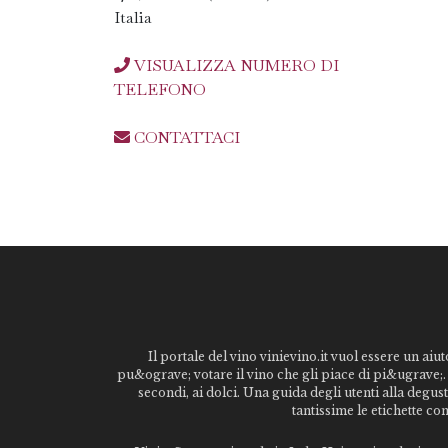
Italia
VISUALIZZA NUMERO DI
TELEFONO
CONTATTACI
Il portale del vino vinievino.it vuol essere un aiut
pu&ograve; votare il vino che gli piace di pi&ugrave;. 
secondi, ai dolci. Una guida degli utenti alla degu
tantissime le etichette co