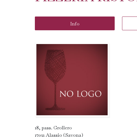
Info
18, pass. Grollero
17021 Alassio (Savona)