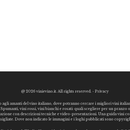
@
2026 vinievino.it. All rights reserved. -
Privacy
o agli amanti del vino italiano, dove potranno cercare i migliori vini italiani
Spumanti, vini rossi, vini bianchi e rosati: quali scegliere per un pranzo 
stazione con descrizioni tecniche e video-presentazioni. Una guida vini c
nsigliate. Dove non indicato le immagini e i loghi pubblicati sono copyrigh