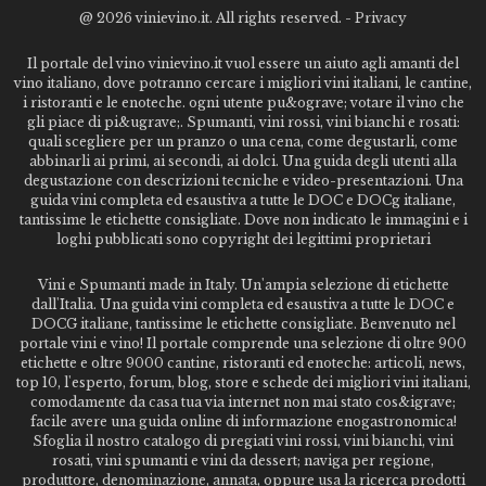
@
2026 vinievino.it. All rights reserved. -
Privacy
Il portale del vino vinievino.it vuol essere un aiuto agli amanti del
vino italiano, dove potranno cercare i migliori vini italiani, le cantine,
i ristoranti e le enoteche. ogni utente pu&ograve; votare il vino che
gli piace di pi&ugrave;. Spumanti, vini rossi, vini bianchi e rosati:
quali scegliere per un pranzo o una cena, come degustarli, come
abbinarli ai primi, ai secondi, ai dolci. Una guida degli utenti alla
degustazione con descrizioni tecniche e video-presentazioni. Una
guida vini completa ed esaustiva a tutte le DOC e DOCg italiane,
tantissime le etichette consigliate. Dove non indicato le immagini e i
loghi pubblicati sono copyright dei legittimi proprietari
Vini e Spumanti made in Italy. Un'ampia selezione di etichette
dall'Italia. Una guida vini completa ed esaustiva a tutte le DOC e
DOCG italiane, tantissime le etichette consigliate. Benvenuto nel
portale vini e vino! Il portale comprende una selezione di oltre 900
etichette e oltre 9000 cantine, ristoranti ed enoteche: articoli, news,
top 10, l'esperto, forum, blog, store e schede dei migliori vini italiani,
comodamente da casa tua via internet non mai stato cos&igrave;
facile avere una guida online di informazione enogastronomica!
Sfoglia il nostro catalogo di pregiati vini rossi, vini bianchi, vini
rosati, vini spumanti e vini da dessert; naviga per regione,
produttore, denominazione, annata, oppure usa la ricerca prodotti