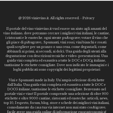
@
2026 vinievino.it. All rights reserved. -
Privacy
Il portale del vino vinievino.it vuol essere un aiuto agli amanti del
vino italiano, dove potranno cercare i migliori vini italiani, le cantine,
i ristoranti e le enoteche. ogni utente pu&ograve; votare il vino che
gli piace di pi&ugrave;. Spumanti, vini rossi, vini bianchi e rosati:
quali scegliere per un pranzo o una cena, come degustarli, come
abbinarli ai primi, ai secondi, ai dolci. Una guida degli utenti alla
degustazione con descrizioni tecniche e video-presentazioni. Una
guida vini completa ed esaustiva a tutte le DOC e DOCg italiane,
tantissime le etichette consigliate. Dove non indicato le immagini e i
loghi pubblicati sono copyright dei legittimi proprietari
Vini e Spumanti made in Italy. Un'ampia selezione di etichette
dall'Italia. Una guida vini completa ed esaustiva a tutte le DOC e
DOCG italiane, tantissime le etichette consigliate. Benvenuto nel
portale vini e vino! Il portale comprende una selezione di oltre 900
etichette e oltre 9000 cantine, ristoranti ed enoteche: articoli, news,
top 10, l'esperto, forum, blog, store e schede dei migliori vini italiani,
comodamente da casa tua via internet non mai stato cos&igrave;
facile avere una guida online di informazione enogastronomica!