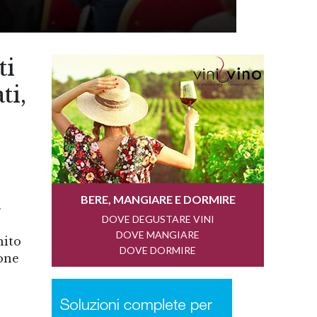
ti
ti,
.
nito
ione