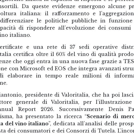
nsortili. Da queste evidenze emergono alcune pr
coltura italiana: il rafforzamento e l’aggregazio
differenziare le politiche pubbliche in funzione
apacità di rispondere all’evoluzione dei consumi
ino italiano.
rtificate e una rete di 37 sedi operative distr
talia certifica oltre il 60% del vino di qualità prodo
tenze che oggi entra in una nuova fase grazie a TES
ione con Microsoft ed EOS che integra avanzati str
di elaborare in tempo reale milioni di inform
ne.
iantonio, presidente di Valoritalia, che ha poi lasci
ore generale di Valoritalia, per l’illustrazione
Annual Report 2026. Successivamente Denis Pan
sma, ha presentato la ricerca “
Scenario di merc
ta del vino italiano
”, dedicata all’analisi delle pros
sta dei consumatori e dei Consorzi di Tutela. L’inco