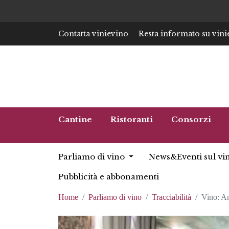
Contatta vinievino
Resta informato su vini
Cantine
Ristoranti
Consorzi
Parliamo di vino
News&Eventi sul vi
Pubblicità e abbonamenti
Home
Parliamo di vino
Tracciabilità
Vino: ​A