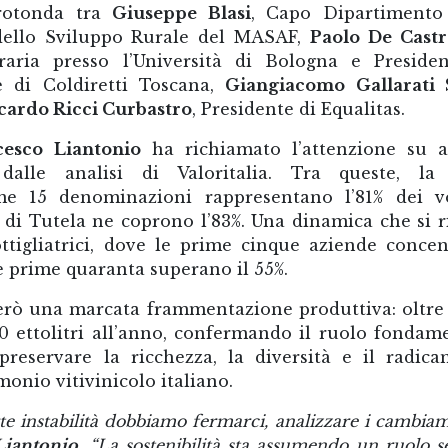
 rotonda tra
Giuseppe Blasi
, Capo Dipartimento 
 dello Sviluppo Rurale del MASAF,
Paolo De Cast
graria presso l’Università di Bologna e Preside
e di Coldiretti Toscana,
Giangiacomo Gallarati 
cardo Ricci Curbastro
, Presidente di Equalitas.
cesco Liantonio
ha richiamato l’attenzione su a
 dalle analisi di Valoritalia. Tra queste, la
rime 15 denominazioni rappresentano l’81% dei 
i di Tutela ne coprono l’83%. Una dinamica che si ri
ttigliatrici, dove le prime cinque aziende conce
le prime quaranta superano il 55%.
però una marcata frammentazione produttiva: oltre 
0 ettolitri all’anno, confermando il ruolo fondam
reservare la ricchezza, la diversità e il radic
monio vitivinicolo italiano.
te instabilità dobbiamo fermarci, analizzare i cambiam
Liantonio
. “La sostenibilità sta assumendo un ruolo 