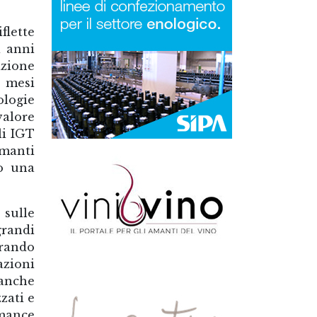
flette
i anni
azione
e mesi
ologie
valore
li IGT
umanti
to una
 sulle
grandi
trando
azioni
 anche
zati e
rmance