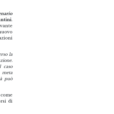
enario
antini
.
evante
 nuovo
azioni
rso la
uzione.
l caso
a meta
tà può
a come
rsi di