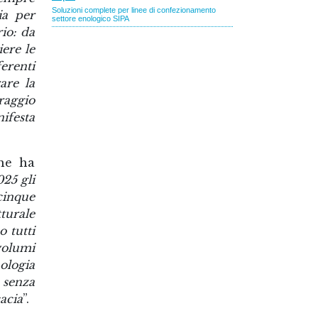
ia per
io: da
iere le
erenti
are la
oraggio
ifesta
che ha
025 gli
 cinque
turale
 tutti
volumi
nologia
, senza
cacia
”.