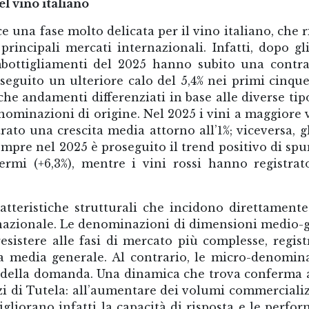
el vino italiano
e una fase molto delicata per il vino italiano, che ri
rincipali mercati internazionali. Infatti, dopo gl
imbottigliamenti del 2025 hanno subito una contr
 seguito un ulteriore calo del 5,4% nei primi cinqu
che andamenti differenziati in base alle diverse tip
nominazioni di origine. Nel 2025 i vini a maggiore 
to una crescita media attorno all’1%; viceversa, g
empre nel 2025 è proseguito il trend positivo di sp
i fermi (+6,3%), mentre i vini rossi hanno registra
atteristiche strutturali che incidono direttamente
a nazionale. Le denominazioni di dimensioni medio-
sistere alle fasi di mercato più complesse, regis
a media generale. Al contrario, le micro-denomin
oni della domanda. Una dinamica che trova conferma
i di Tutela: all’aumentare dei volumi commercializ
migliorano infatti la capacità di risposta e le perfo