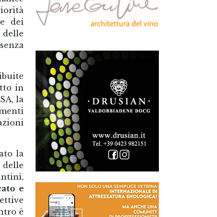
iorità
ne dei
 delle
 senza
ibuite
tto in
SA, la
umenti
azioni
ato la
 delle
tini,
ato e
pettive
ntro è