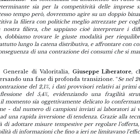
terminante sia per la competitività delle imprese s
o stesso tempo però, dovremmo agire su un doppio binar
iva la filiera con politiche meglio attrezzate per cogl
 nostra filiera, che sappiano cioè interpretare i diff
ro, dobbiamo trovare le giuste modalità per riequilibr
ttutto lungo la catena distributiva, e affrontare con c
 conseguenza di una contrazione dei consumi che si man
 Generale di Valoritalia,
Giuseppe Liberatore
, 
versando una fase di profonda transizione. “
Se nel 2
ntrazione del 2,1%, i dati provvisori relativi ai primi
lessione del 5,4%, evidenziando una fragilità strut
il momento sia oggettivamente delicato lo confermano
me - dal numero di campioni inviati ai laboratori ai 
 ad una rapida inversione di tendenza.
Grazie alla tec
tà di adottare misure tempestive per regolare l’offerta
lità di informazioni che fino a ieri ne limitavano l’effi