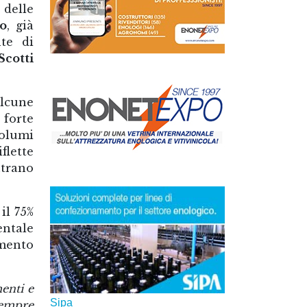
delle
ro
, già
nte di
Scotti
lcune
 forte
volumi
flette
ntrano
il 75%
entale
amento
enti e
sempre