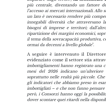
più centrale, diventando un fattore de
l’accesso ai mercati internazionali. All
un lato è necessario rendere più competit
innegabili diversità che attraversano la
bisogni di imprese e territori; dall’alt
ripartizione dei margini economici, sopra
il tema della sovracapacità produttiva,
ormai da decenni a livello globale
”.
A seguire è intervenuto il Direttore
evidenziato come il settore stia attra
imbottigliamenti hanno registrato una co
mesi del 2026 indicano un’ulteriore f
soprattutto nelle realtà più piccole
.
Che 
gli indicatori che abbiamo preso in esa
imbottigliati – e che non fanno pensare
però, i Consorzi hanno oggi la possibili
dover scontare quei ritardi nella disponibi