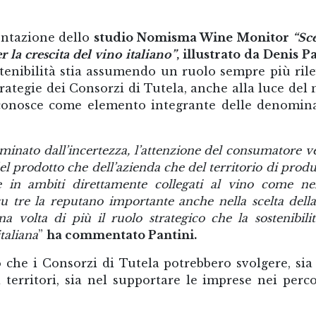
entazione dello
studio Nomisma Wine Monitor
“Sc
r la crescita del vino italiano”
, illustrato da Denis P
stenibilità stia assumendo un ruolo sempre più ril
trategie dei Consorzi di Tutela, anche alla luce del
conosce come elemento integrante delle denomin
inato dall’incertezza, l’attenzione del consumatore ve
 del prodotto che dell’azienda che del territorio di prod
e in ambiti direttamente collegati al vino come ne
 su tre la reputano importante anche nella scelta dell
 volta di più il ruolo strategico che la sostenibili
italiana
”
ha commentato Pantini.
o che i Consorzi di Tutela potrebbero svolgere, si
 territori, sia nel supportare le imprese nei perco