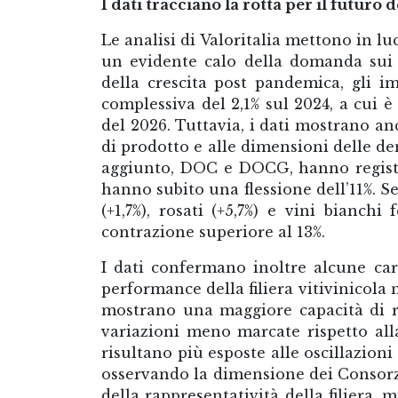
I dati tracciano la rotta per il futuro d
Le analisi di Valoritalia mettono in luc
un evidente calo della domanda sui p
della crescita post pandemica, gli 
complessiva del 2,1% sul 2024, a cui è
del 2026. Tuttavia, i dati mostrano an
di prodotto e alle dimensioni delle de
aggiunto, DOC e DOCG, hanno registra
hanno subito una flessione dell’11%. S
(+1,7%), rosati (+5,7%) e vini bianch
contrazione superiore al 13%.
I dati confermano inoltre alcune car
performance della filiera vitivinicol
mostrano una maggiore capacità di re
variazioni meno marcate rispetto all
risultano più esposte alle oscillazi
osservando la dimensione dei Consorz
della rappresentatività della filiera, 