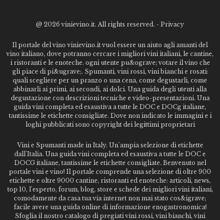
@
2026 vinievino.it. All rights reserved. -
Privacy
Il portale del vino vinievino.it vuol essere un aiuto agli amanti del
vino italiano, dove potranno cercare i migliori vini italiani, le cantine,
i ristoranti e le enoteche. ogni utente pu&ograve; votare il vino che
gli piace di pi&ugrave;. Spumanti, vini rossi, vini bianchi e rosati:
quali scegliere per un pranzo o una cena, come degustarli, come
abbinarli ai primi, ai secondi, ai dolci. Una guida degli utenti alla
degustazione con descrizioni tecniche e video-presentazioni. Una
guida vini completa ed esaustiva a tutte le DOC e DOCg italiane,
tantissime le etichette consigliate. Dove non indicato le immagini e i
loghi pubblicati sono copyright dei legittimi proprietari
Vini e Spumanti made in Italy. Un'ampia selezione di etichette
dall'Italia. Una guida vini completa ed esaustiva a tutte le DOC e
DOCG italiane, tantissime le etichette consigliate. Benvenuto nel
portale vini e vino! Il portale comprende una selezione di oltre 900
etichette e oltre 9000 cantine, ristoranti ed enoteche: articoli, news,
top 10, l'esperto, forum, blog, store e schede dei migliori vini italiani,
comodamente da casa tua via internet non mai stato cos&igrave;
facile avere una guida online di informazione enogastronomica!
Sfoglia il nostro catalogo di pregiati vini rossi, vini bianchi, vini