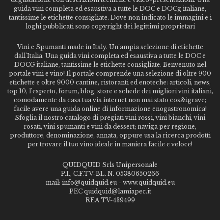
guida vini completa ed esaustiva a tutte le DOC e DOCg italiane,
tantissime le etichette consigliate. Dove non indicato le immagini e i
loghi pubblicati sono copyright dei legittimi proprietari
Vini e Spumanti made in Italy. Un'ampia selezione di etichette
dall'Italia. Una guida vini completa ed esaustiva a tutte le DOC e
DOCG italiane, tantissime le etichette consigliate. Benvenuto nel
portale vini e vino! Il portale comprende una selezione di oltre 900
etichette e oltre 9000 cantine, ristoranti ed enoteche: articoli, news,
top 10, l'esperto, forum, blog, store e schede dei migliori vini italiani,
comodamente da casa tua via internet non mai stato cos&igrave;
facile avere una guida online di informazione enogastronomica!
Sfoglia il nostro catalogo di pregiati vini rossi, vini bianchi, vini
rosati, vini spumanti e vini da dessert; naviga per regione,
produttore, denominazione, annata, oppure usa la ricerca prodotti
per trovare il tuo vino ideale in maniera facile e veloce!
QUIDQUID Srls Unipersonale
P.I., C.F.TV-BL. N. 05380650266
mail: info@quidquid.eu - www.quidquid.eu
PEC quidquid@lamiapec.it
REA TV-439499