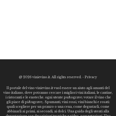
@
2026 vinievino.it. All rights reserved. -
Privacy
Il portale del vino vinievino.it vuol essere un aiuto agli amanti del
vino italiano, dove potranno cercare i migliori vini italiani, le cantine,
i ristoranti e le enoteche. ogni utente pu&ograve; votare il vino che
gli piace di pi&ugrave;. Spumanti, vini rossi, vini bianchi e rosati:
quali scegliere per un pranzo o una cena, come degustarli, come
abbinarli ai primi, ai secondi, ai dolci. Una guida degli utenti alla
degustazione con descrizioni tecniche e video-presentazioni. Una