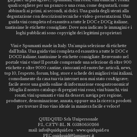
quali scegliere per un pranzo o una cena, come degustarli, come
abbinarli ai primi, ai secondi, ai dolci. Una guida degli utenti alla
degustazione con descrizioni tecniche e video-presentazioni. Una
guida vini completa ed esaustiva a tutte le DOC e DOCg italiane,
tantissime le etichette consigliate. Dove non indicato le immagini e i
loghi pubblicati sono copyright dei legittimi proprietari
Vini e Spumanti made in Italy. Un'ampia selezione di etichette
dall'Italia. Una guida vini completa ed esaustiva a tutte le DOC e
DOCG italiane, tantissime le etichette consigliate. Benvenuto nel
portale vini e vino! Il portale comprende una selezione di oltre 900
etichette e oltre 9000 cantine, ristoranti ed enoteche: articoli, news,
top 10, l'esperto, forum, blog, store e schede dei migliori vini italiani,
comodamente da casa tua via internet non mai stato cos&igrave;
facile avere una guida online di informazione enogastronomica!
Sfoglia il nostro catalogo di pregiati vini rossi, vini bianchi, vini
rosati, vini spumanti e vini da dessert; naviga per regione,
produttore, denominazione, annata, oppure usa la ricerca prodotti
per trovare il tuo vino ideale in maniera facile e veloce!
QUIDQUID Srls Unipersonale
P.I., C.F.TV-BL. N. 05380650266
mail: info@quidquid.eu - www.quidquid.eu
PEC quidquid@lamiapec.it