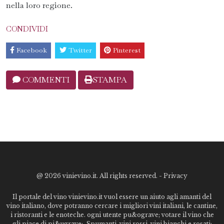
nella loro regione.
CONDIVIDI
Facebook
Twitter
Pinterest
COMMENTI
STAMPA
@
2026 vinievino.it. All rights reserved. -
Privacy
Il portale del vino vinievino.it vuol essere un aiuto agli amanti del
vino italiano, dove potranno cercare i migliori vini italiani, le cantine,
i ristoranti e le enoteche. ogni utente pu&ograve; votare il vino che
gli piace di pi&ugrave;. Spumanti, vini rossi, vini bianchi e rosati: