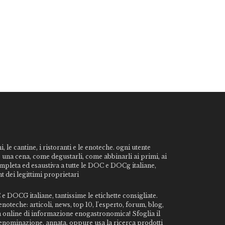
, le cantine, i ristoranti e le enoteche. ogni utente
o una cena, come degustarli, come abbinarli ai primi, ai
ompleta ed esaustiva a tutte le DOC e DOCg italiane,
t dei legittimi proprietari
e DOCG italiane, tantissime le etichette consigliate.
noteche: articoli, news, top 10, l'esperto, forum, blog,
da online di informazione enogastronomica! Sfoglia il
, denominazione, annata, oppure usa la ricerca prodotti