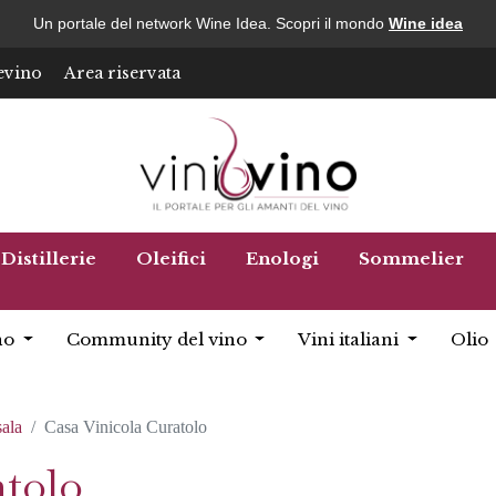
Un portale del network Wine Idea. Scopri il mondo
Wine idea
evino
Area riservata
Distillerie
Oleifici
Enologi
Sommelier
no
Community del vino
Vini italiani
Olio
ala
Casa Vinicola Curatolo
atolo