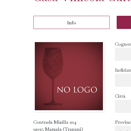
Info
Cognom
Indiriz
Città
Contrada Misilla 204
Provinc
91025 Marsala (Trapani)