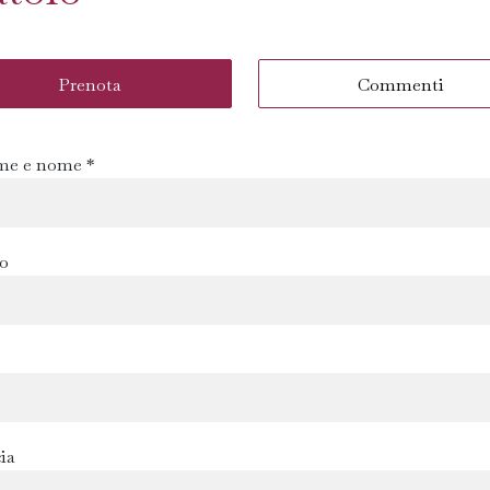
Prenota
Commenti
e e nome *
zo
ia