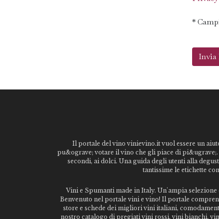
* Campi
Il portale del vino vinievino.it vuol essere un aiut
pu&ograve; votare il vino che gli piace di pi&ugrave;. 
secondi, ai dolci. Una guida degli utenti alla degu
tantissime le etichette co
Vini e Spumanti made in Italy. Un'ampia selezione di
Benvenuto nel portale vini e vino! Il portale comprende
store e schede dei migliori vini italiani, comodamen
nostro catalogo di pregiati vini rossi, vini bianchi, 