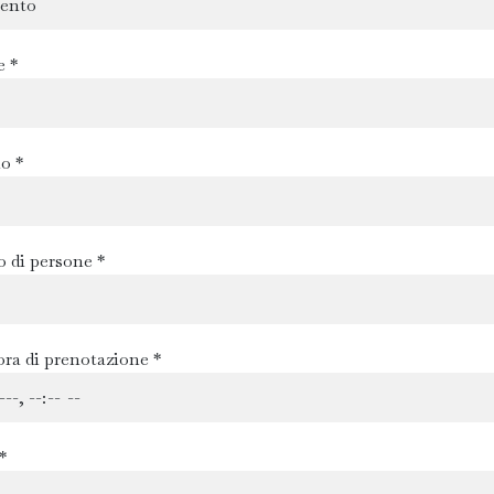
e *
o *
 di persone *
ora di prenotazione *
*