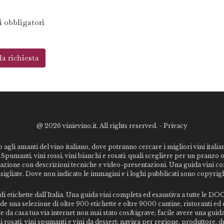
 obbligatori
@
2026 vinievino.it. All rights reserved. -
Privacy
o agli amanti del vino italiano, dove potranno cercare i migliori vini italiani
Spumanti, vini rossi, vini bianchi e rosati: quali scegliere per un pranzo 
stazione con descrizioni tecniche e video-presentazioni. Una guida vini c
nsigliate. Dove non indicato le immagini e i loghi pubblicati sono copyrigh
 etichette dall'Italia. Una guida vini completa ed esaustiva a tutte le DOC 
 una selezione di oltre 900 etichette e oltre 9000 cantine, ristoranti ed e
te da casa tua via internet non mai stato cos&igrave; facile avere una gui
vini rosati, vini spumanti e vini da dessert; naviga per regione, produttore