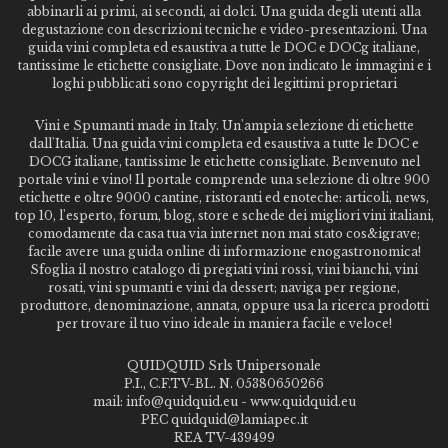
abbinarli ai primi, ai secondi, ai dolci. Una guida degli utenti alla
degustazione con descrizioni tecniche e video-presentazioni. Una
guida vini completa ed esaustiva a tutte le DOC e DOCg italiane,
tantissime le etichette consigliate. Dove non indicato le immagini e i
loghi pubblicati sono copyright dei legittimi proprietari
Vini e Spumanti made in Italy. Un'ampia selezione di etichette
dall'Italia. Una guida vini completa ed esaustiva a tutte le DOC e
DOCG italiane, tantissime le etichette consigliate. Benvenuto nel
portale vini e vino! Il portale comprende una selezione di oltre 900
etichette e oltre 9000 cantine, ristoranti ed enoteche: articoli, news,
top 10, l'esperto, forum, blog, store e schede dei migliori vini italiani,
comodamente da casa tua via internet non mai stato cos&igrave;
facile avere una guida online di informazione enogastronomica!
Sfoglia il nostro catalogo di pregiati vini rossi, vini bianchi, vini
rosati, vini spumanti e vini da dessert; naviga per regione,
produttore, denominazione, annata, oppure usa la ricerca prodotti
per trovare il tuo vino ideale in maniera facile e veloce!
QUIDQUID Srls Unipersonale
P.I., C.F.TV-BL. N. 05380650266
mail: info@quidquid.eu - www.quidquid.eu
PEC quidquid@lamiapec.it
REA TV-439499