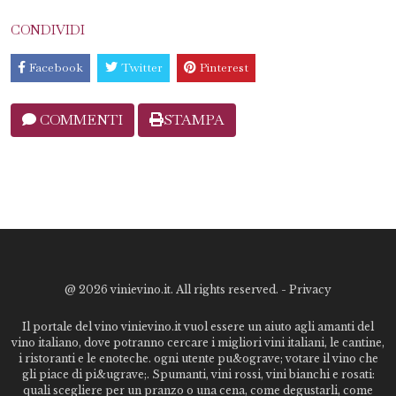
CONDIVIDI
Facebook
Twitter
Pinterest
COMMENTI
STAMPA
@
2026 vinievino.it. All rights reserved. -
Privacy
Il portale del vino vinievino.it vuol essere un aiuto agli amanti del
vino italiano, dove potranno cercare i migliori vini italiani, le cantine,
i ristoranti e le enoteche. ogni utente pu&ograve; votare il vino che
gli piace di pi&ugrave;. Spumanti, vini rossi, vini bianchi e rosati:
quali scegliere per un pranzo o una cena, come degustarli, come