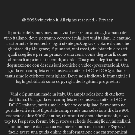
@
2026 vinievino.it. All rights reserved. -
Privacy
Il portale del vino vinievino.it vuol essere un aiuto agli amanti del
vino italiano, dove potranno cercare i migliori vini italiani, le cantine,
i ristoranti e le enoteche. ogni utente pu&ograve; votare il vino che
gli piace di pi&ugrave;. Spumanti, vini rossi, vini bianchi e rosati:
quali scegliere per un pranzo o una cena, come degustarli, come
abbinarli ai primi, ai secondi, ai dolci. Una guida degli utenti alla
degustazione con descrizioni tecniche e video-presentazioni. Una
guida vini completa ed esaustiva a tutte le DOC e DOCg italiane,
tantissime le etichette consigliate. Dove non indicato le immagini e i
loghi pubblicati sono copyright dei legittimi proprietari
Vini e Spumanti made in Italy. Un'ampia selezione di etichette
dall'Italia. Una guida vini completa ed esaustiva a tutte le DOC e
DOCG italiane, tantissime le etichette consigliate. Benvenuto nel
portale vini e vino! Il portale comprende una selezione di oltre 900
etichette e oltre 9000 cantine, ristoranti ed enoteche: articoli, news,
top 10, l'esperto, forum, blog, store e schede dei migliori vini italiani,
comodamente da casa tua via internet non mai stato cos&igrave;
facile avere una guida online di informazione enogastronomica!