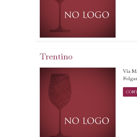
Trentino
Via M
Folgar
CON