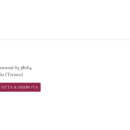
anzoni 63 38064
ia (Trento)
TATTA & PRENOTA