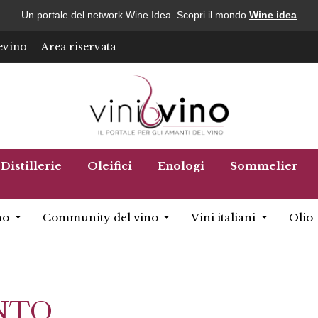
Un portale del network Wine Idea. Scopri il mondo
Wine idea
evino
Area riservata
Distillerie
Oleifici
Enologi
Sommelier
no
Community del vino
Vini italiani
Olio
NTO