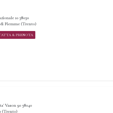
zionale 10 38030
 di Fiemme (Trento)
TATTA & PRENOTA
ta' Vason 90 38040
o (Trento)