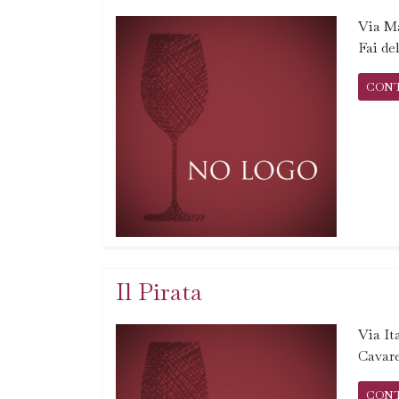
Via Ma
Fai de
CON
Il Pirata
Via Ita
Cavar
CON