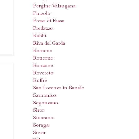
Pergine Valsugana
Pinzolo
Pozza di Fassa
Predazzo
Rabbi
Riva del Garda
Romeno
Roncone
Ronzone
Rovereto
Ruffrè
San Lorenzo in Banale
Sarnonico
Segonzano
Siror
Smarano
Soraga
Sover