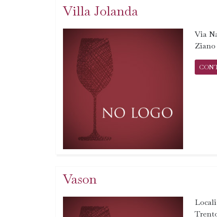
Villa Jolanda
Via Na
Ziano
CON
Vason
Locali
Trent