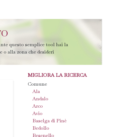
TO
nte questo semplice tool hai la
te o alla zona che desideri
MIGLIORA LA RICERCA
Comune
Ala
Andalo
Arco
Avio
Baselga di Pinè
Bedollo
Besenello