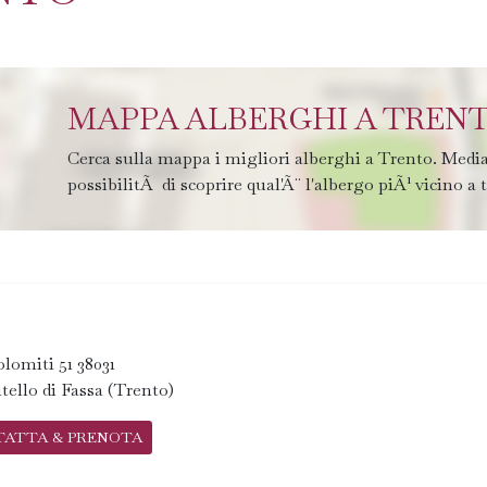
MAPPA ALBERGHI A TREN
Cerca sulla mappa i migliori alberghi a Trento. Media
possibilitÃ di scoprire qual'Ã¨ l'albergo piÃ¹ vicino a 
lomiti 51 38031
ello di Fassa (Trento)
TATTA & PRENOTA