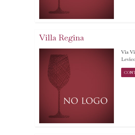
Villa Regina
Via V
Levic
CON