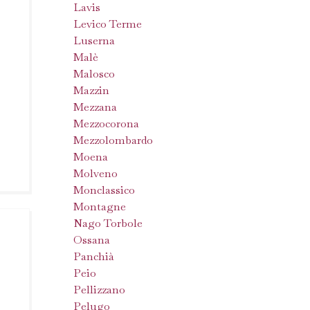
Lavis
Levico Terme
Luserna
Malè
Malosco
Mazzin
Mezzana
Mezzocorona
Mezzolombardo
Moena
Molveno
Monclassico
Montagne
Nago Torbole
Ossana
Panchià
Peio
Pellizzano
Pelugo