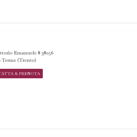
ittorio Emanuele 8 38056
o Terme (Trento)
TATTA & PRENOTA