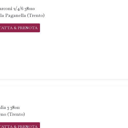
rconi 2/4/6 38010
lla Paganella (Trento)
TATTA & PRENOTA
lia 3 38011
eno (Trento)
TATTA & PRENOTA