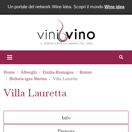
Un portale del network Wine Idea. Scopri il mondo
Wine idea
Home
Alberghi
Emilia-Romagna
Rimini
Bellaria-igea Marina
Villa Lauretta
Villa Lauretta
Info
Prenota