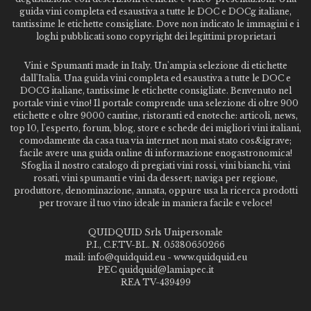
guida vini completa ed esaustiva a tutte le DOC e DOCg italiane,
tantissime le etichette consigliate. Dove non indicato le immagini e i
loghi pubblicati sono copyright dei legittimi proprietari
Vini e Spumanti made in Italy. Un'ampia selezione di etichette
dall'Italia. Una guida vini completa ed esaustiva a tutte le DOC e
DOCG italiane, tantissime le etichette consigliate. Benvenuto nel
portale vini e vino! Il portale comprende una selezione di oltre 900
etichette e oltre 9000 cantine, ristoranti ed enoteche: articoli, news,
top 10, l'esperto, forum, blog, store e schede dei migliori vini italiani,
comodamente da casa tua via internet non mai stato cos&igrave;
facile avere una guida online di informazione enogastronomica!
Sfoglia il nostro catalogo di pregiati vini rossi, vini bianchi, vini
rosati, vini spumanti e vini da dessert; naviga per regione,
produttore, denominazione, annata, oppure usa la ricerca prodotti
per trovare il tuo vino ideale in maniera facile e veloce!
QUIDQUID Srls Unipersonale
P.I., C.F.TV-BL. N. 05380650266
mail: info@quidquid.eu - www.quidquid.eu
PEC quidquid@lamiapec.it
REA TV-439499