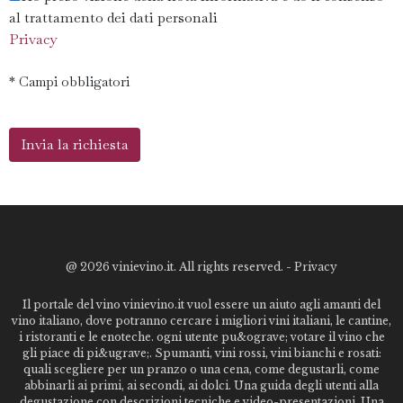
al trattamento dei dati personali
Privacy
* Campi obbligatori
@
2026 vinievino.it. All rights reserved. -
Privacy
Il portale del vino vinievino.it vuol essere un aiuto agli amanti del
vino italiano, dove potranno cercare i migliori vini italiani, le cantine,
i ristoranti e le enoteche. ogni utente pu&ograve; votare il vino che
gli piace di pi&ugrave;. Spumanti, vini rossi, vini bianchi e rosati:
quali scegliere per un pranzo o una cena, come degustarli, come
abbinarli ai primi, ai secondi, ai dolci. Una guida degli utenti alla
degustazione con descrizioni tecniche e video-presentazioni. Una