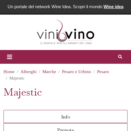
Un portale del network Wine Idea. Scopri il mondo
Wine idea
Home
Alberghi
Marche
Pesaro e Urbino
Pesaro
Majestic
Majestic
Info
Prenota