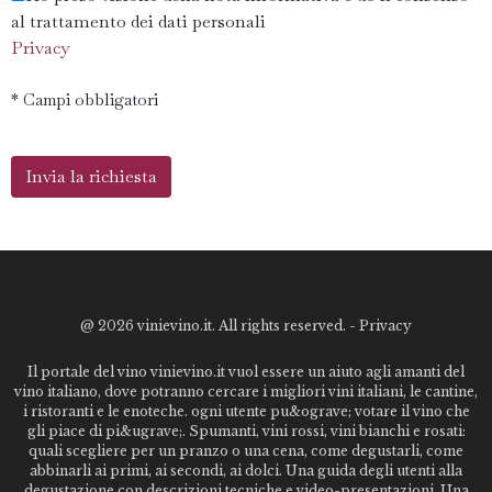
al trattamento dei dati personali
Privacy
* Campi obbligatori
@
2026 vinievino.it. All rights reserved. -
Privacy
Il portale del vino vinievino.it vuol essere un aiuto agli amanti del
vino italiano, dove potranno cercare i migliori vini italiani, le cantine,
i ristoranti e le enoteche. ogni utente pu&ograve; votare il vino che
gli piace di pi&ugrave;. Spumanti, vini rossi, vini bianchi e rosati:
quali scegliere per un pranzo o una cena, come degustarli, come
abbinarli ai primi, ai secondi, ai dolci. Una guida degli utenti alla
degustazione con descrizioni tecniche e video-presentazioni. Una