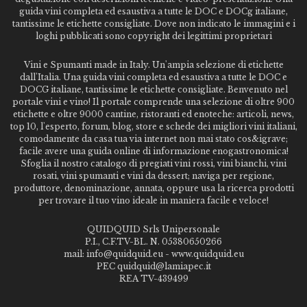
guida vini completa ed esaustiva a tutte le DOC e DOCg italiane,
tantissime le etichette consigliate. Dove non indicato le immagini e i
loghi pubblicati sono copyright dei legittimi proprietari
Vini e Spumanti made in Italy. Un'ampia selezione di etichette
dall'Italia. Una guida vini completa ed esaustiva a tutte le DOC e
DOCG italiane, tantissime le etichette consigliate. Benvenuto nel
portale vini e vino! Il portale comprende una selezione di oltre 900
etichette e oltre 9000 cantine, ristoranti ed enoteche: articoli, news,
top 10, l'esperto, forum, blog, store e schede dei migliori vini italiani,
comodamente da casa tua via internet non mai stato cos&igrave;
facile avere una guida online di informazione enogastronomica!
Sfoglia il nostro catalogo di pregiati vini rossi, vini bianchi, vini
rosati, vini spumanti e vini da dessert; naviga per regione,
produttore, denominazione, annata, oppure usa la ricerca prodotti
per trovare il tuo vino ideale in maniera facile e veloce!
QUIDQUID Srls Unipersonale
P.I., C.F.TV-BL. N. 05380650266
mail: info@quidquid.eu - www.quidquid.eu
PEC quidquid@lamiapec.it
REA TV-439499