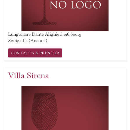
Lungomare Dante Alighieri 126 60019
Senigallia (Ancona)
CONTATTA & PRENOTA
Villa Sirena