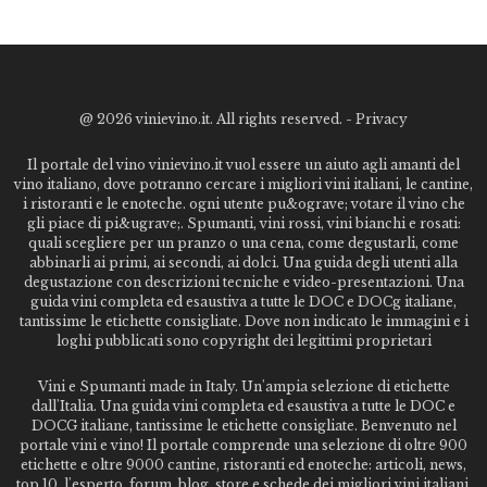
@
2026 vinievino.it. All rights reserved. -
Privacy
Il portale del vino vinievino.it vuol essere un aiuto agli amanti del
vino italiano, dove potranno cercare i migliori vini italiani, le cantine,
i ristoranti e le enoteche. ogni utente pu&ograve; votare il vino che
gli piace di pi&ugrave;. Spumanti, vini rossi, vini bianchi e rosati:
quali scegliere per un pranzo o una cena, come degustarli, come
abbinarli ai primi, ai secondi, ai dolci. Una guida degli utenti alla
degustazione con descrizioni tecniche e video-presentazioni. Una
guida vini completa ed esaustiva a tutte le DOC e DOCg italiane,
tantissime le etichette consigliate. Dove non indicato le immagini e i
loghi pubblicati sono copyright dei legittimi proprietari
Vini e Spumanti made in Italy. Un'ampia selezione di etichette
dall'Italia. Una guida vini completa ed esaustiva a tutte le DOC e
DOCG italiane, tantissime le etichette consigliate. Benvenuto nel
portale vini e vino! Il portale comprende una selezione di oltre 900
etichette e oltre 9000 cantine, ristoranti ed enoteche: articoli, news,
top 10, l'esperto, forum, blog, store e schede dei migliori vini italiani,