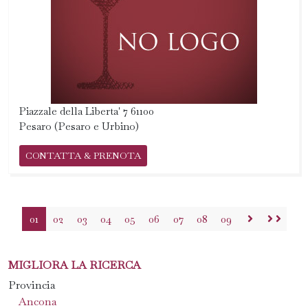
Piazzale della Liberta' 7 61100
Pesaro (Pesaro e Urbino)
CONTATTA & PRENOTA
01
02
03
04
05
06
07
08
09
MIGLIORA LA RICERCA
Provincia
Ancona