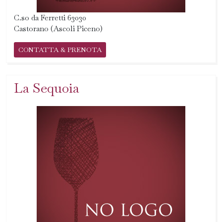
C.so da Ferretti 63030
Castorano (Ascoli Piceno)
CONTATTA & PRENOTA
La Sequoia