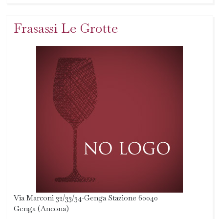
Frasassi Le Grotte
Via Marconi 32/33/34-Genga Stazione 60040
Genga (Ancona)