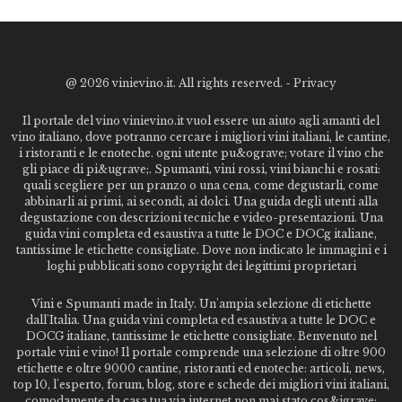
@
2026 vinievino.it. All rights reserved. -
Privacy
Il portale del vino vinievino.it vuol essere un aiuto agli amanti del
vino italiano, dove potranno cercare i migliori vini italiani, le cantine,
i ristoranti e le enoteche. ogni utente pu&ograve; votare il vino che
gli piace di pi&ugrave;. Spumanti, vini rossi, vini bianchi e rosati:
quali scegliere per un pranzo o una cena, come degustarli, come
abbinarli ai primi, ai secondi, ai dolci. Una guida degli utenti alla
degustazione con descrizioni tecniche e video-presentazioni. Una
guida vini completa ed esaustiva a tutte le DOC e DOCg italiane,
tantissime le etichette consigliate. Dove non indicato le immagini e i
loghi pubblicati sono copyright dei legittimi proprietari
Vini e Spumanti made in Italy. Un'ampia selezione di etichette
dall'Italia. Una guida vini completa ed esaustiva a tutte le DOC e
DOCG italiane, tantissime le etichette consigliate. Benvenuto nel
portale vini e vino! Il portale comprende una selezione di oltre 900
etichette e oltre 9000 cantine, ristoranti ed enoteche: articoli, news,
top 10, l'esperto, forum, blog, store e schede dei migliori vini italiani,
comodamente da casa tua via internet non mai stato cos&igrave;