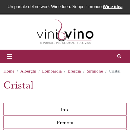
Un portale del network Wine Idea. Scopri il mondo
Wine idea
Home
Alberghi
Lombardia
Brescia
Sirmione
Cristal
Cristal
Info
Prenota