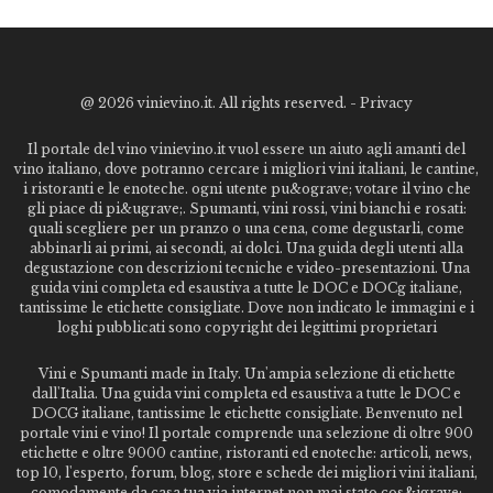
@
2026 vinievino.it. All rights reserved. -
Privacy
Il portale del vino vinievino.it vuol essere un aiuto agli amanti del
vino italiano, dove potranno cercare i migliori vini italiani, le cantine,
i ristoranti e le enoteche. ogni utente pu&ograve; votare il vino che
gli piace di pi&ugrave;. Spumanti, vini rossi, vini bianchi e rosati:
quali scegliere per un pranzo o una cena, come degustarli, come
abbinarli ai primi, ai secondi, ai dolci. Una guida degli utenti alla
degustazione con descrizioni tecniche e video-presentazioni. Una
guida vini completa ed esaustiva a tutte le DOC e DOCg italiane,
tantissime le etichette consigliate. Dove non indicato le immagini e i
loghi pubblicati sono copyright dei legittimi proprietari
Vini e Spumanti made in Italy. Un'ampia selezione di etichette
dall'Italia. Una guida vini completa ed esaustiva a tutte le DOC e
DOCG italiane, tantissime le etichette consigliate. Benvenuto nel
portale vini e vino! Il portale comprende una selezione di oltre 900
etichette e oltre 9000 cantine, ristoranti ed enoteche: articoli, news,
top 10, l'esperto, forum, blog, store e schede dei migliori vini italiani,
comodamente da casa tua via internet non mai stato cos&igrave;