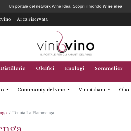
Un portale del network Wine Idea. Scopri il mondo
Wine idea
evino
Area riservata
Distillerie
Oleifici
Enologi
Sommelier
no
Community del vino
Vini italiani
Olio
ngo
Tenuta La Fiammenga
enga