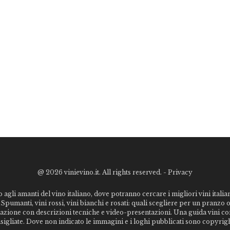
@
2026 vinievino.it. All rights reserved. -
Privacy
o agli amanti del vino italiano, dove potranno cercare i migliori vini italiani
Spumanti, vini rossi, vini bianchi e rosati: quali scegliere per un pranzo 
stazione con descrizioni tecniche e video-presentazioni. Una guida vini c
nsigliate. Dove non indicato le immagini e i loghi pubblicati sono copyrigh