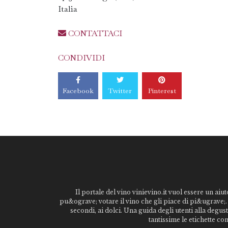
Italia
CONTATTACI
CONDIVIDI
Facebook
Twitter
Pinterest
Il portale del vino vinievino.it vuol essere un aiut
pu&ograve; votare il vino che gli piace di pi&ugrave;. 
secondi, ai dolci. Una guida degli utenti alla degu
tantissime le etichette co