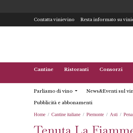
Contatta vinievino
Resta informato su vini
Cantine
Ristoranti
Consorzi
Parliamo di vino
News&Eventi sul vi
Pubblicità e abbonamenti
Home
Cantine italiane
Piemonte
Asti
Pena
Tenuta La Fiamm