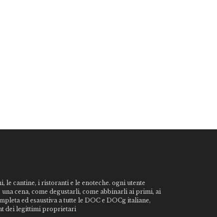
, le cantine, i ristoranti e le enoteche. ogni utente
o una cena, come degustarli, come abbinarli ai primi, ai
ompleta ed esaustiva a tutte le DOC e DOCg italiane,
t dei legittimi proprietari