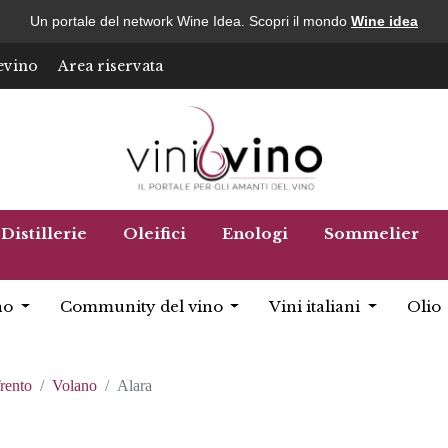
Un portale del network Wine Idea. Scopri il mondo
Wine idea
evino
Area riservata
Distillerie
Oleifici
Enologi
Sommelier
no
Community del vino
Vini italiani
Olio
rento
Volano
Alara