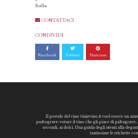
Italia
CONTATTACI
CONDIVIDI
Facebook
Twitter
Pinterest
Il portale del vino vinievino.it vuol essere un aiut
pu&ograve; votare il vino che gli piace di pi&ugrave;. 
secondi, ai dolci. Una guida degli utenti alla degu
tantissime le etichette co