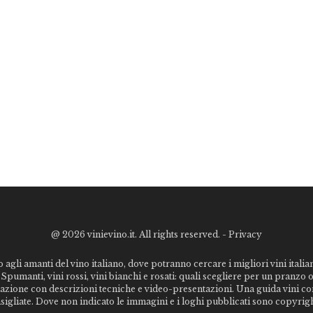
@
2026 vinievino.it. All rights reserved. -
Privacy
o agli amanti del vino italiano, dove potranno cercare i migliori vini italiani
Spumanti, vini rossi, vini bianchi e rosati: quali scegliere per un pranzo 
stazione con descrizioni tecniche e video-presentazioni. Una guida vini c
nsigliate. Dove non indicato le immagini e i loghi pubblicati sono copyrigh