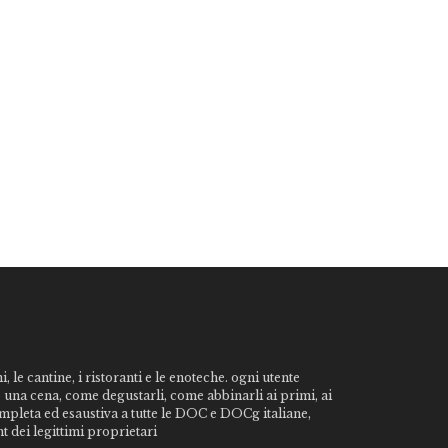
, le cantine, i ristoranti e le enoteche. ogni utente
o una cena, come degustarli, come abbinarli ai primi, ai
ompleta ed esaustiva a tutte le DOC e DOCg italiane,
t dei legittimi proprietari