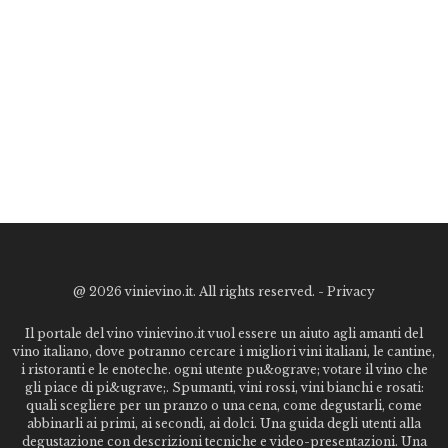
@
2026 vinievino.it. All rights reserved. -
Privacy
Il portale del vino vinievino.it vuol essere un aiuto agli amanti del
vino italiano, dove potranno cercare i migliori vini italiani, le cantine,
i ristoranti e le enoteche. ogni utente pu&ograve; votare il vino che
gli piace di pi&ugrave;. Spumanti, vini rossi, vini bianchi e rosati:
quali scegliere per un pranzo o una cena, come degustarli, come
abbinarli ai primi, ai secondi, ai dolci. Una guida degli utenti alla
degustazione con descrizioni tecniche e video-presentazioni. Una