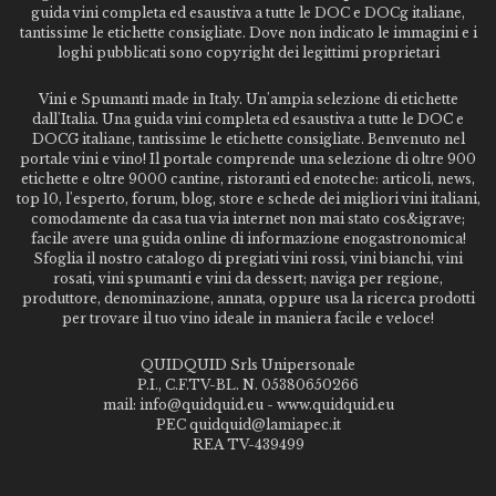
guida vini completa ed esaustiva a tutte le DOC e DOCg italiane,
tantissime le etichette consigliate. Dove non indicato le immagini e i
loghi pubblicati sono copyright dei legittimi proprietari
Vini e Spumanti made in Italy. Un'ampia selezione di etichette
dall'Italia. Una guida vini completa ed esaustiva a tutte le DOC e
DOCG italiane, tantissime le etichette consigliate. Benvenuto nel
portale vini e vino! Il portale comprende una selezione di oltre 900
etichette e oltre 9000 cantine, ristoranti ed enoteche: articoli, news,
top 10, l'esperto, forum, blog, store e schede dei migliori vini italiani,
comodamente da casa tua via internet non mai stato cos&igrave;
facile avere una guida online di informazione enogastronomica!
Sfoglia il nostro catalogo di pregiati vini rossi, vini bianchi, vini
rosati, vini spumanti e vini da dessert; naviga per regione,
produttore, denominazione, annata, oppure usa la ricerca prodotti
per trovare il tuo vino ideale in maniera facile e veloce!
QUIDQUID Srls Unipersonale
P.I., C.F.TV-BL. N. 05380650266
mail: info@quidquid.eu - www.quidquid.eu
PEC quidquid@lamiapec.it
REA TV-439499