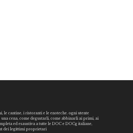
, le cantine, i ristoranti e le enoteche. ogni utente
o una cena, come degustarli, come abbinarli ai primi, ai
ompleta ed esaustiva a tutte le DOC e DOCg italiane,
t dei legittimi proprietari