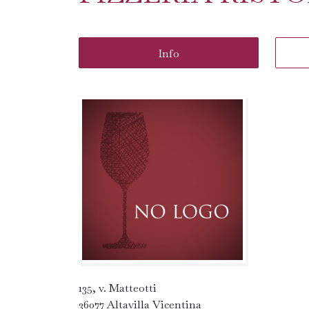
Info
135, v. Matteotti
36077 Altavilla Vicentina