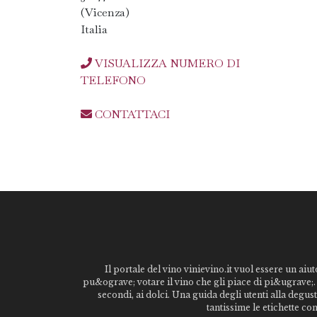
(Vicenza)
Italia
VISUALIZZA NUMERO DI
TELEFONO
CONTATTACI
Il portale del vino vinievino.it vuol essere un aiut
pu&ograve; votare il vino che gli piace di pi&ugrave;. 
secondi, ai dolci. Una guida degli utenti alla degu
tantissime le etichette co