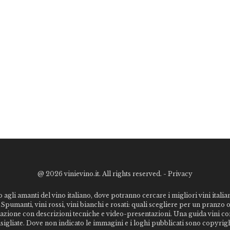
@
2026 vinievino.it. All rights reserved. -
Privacy
o agli amanti del vino italiano, dove potranno cercare i migliori vini italiani
Spumanti, vini rossi, vini bianchi e rosati: quali scegliere per un pranzo 
stazione con descrizioni tecniche e video-presentazioni. Una guida vini c
nsigliate. Dove non indicato le immagini e i loghi pubblicati sono copyrigh