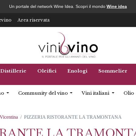
Un portale del network Wine Idea. Scopri il mondo
Wine idea
evino
Area riservata
Distillerie
Oleifici
Enologi
Sommelier
no
Community del vino
Vini italiani
Olio
 Vicentina
PIZZERIA RISTORANTE LA TRAMONTANA
TORANTE LA TRAMON