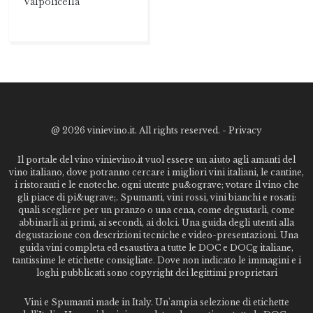
Valpolicella
@
2026 vinievino.it. All rights reserved. -
Privacy
Il portale del vino vinievino.it vuol essere un aiuto agli amanti del
vino italiano, dove potranno cercare i migliori vini italiani, le cantine,
i ristoranti e le enoteche. ogni utente pu&ograve; votare il vino che
gli piace di pi&ugrave;. Spumanti, vini rossi, vini bianchi e rosati:
quali scegliere per un pranzo o una cena, come degustarli, come
abbinarli ai primi, ai secondi, ai dolci. Una guida degli utenti alla
degustazione con descrizioni tecniche e video-presentazioni. Una
guida vini completa ed esaustiva a tutte le DOC e DOCg italiane,
tantissime le etichette consigliate. Dove non indicato le immagini e i
loghi pubblicati sono copyright dei legittimi proprietari
Vini e Spumanti made in Italy. Un'ampia selezione di etichette