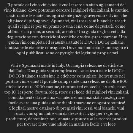
Il portale del vino vinievino.it vuol essere un aiuto agli amanti del
vino italiano, dove potranno cercare i migliori vini italiani, le cantine,
i ristoranti e le enoteche. ogni utente pu&ograve; votare il vino che
gli piace di pi&ugrave;. Spumanti, vini rossi, vini bianchi e rosati:
quali scegliere per un pranzo o una cena, come degustarli, come
abbinarli ai primi, ai secondi, ai dolci. Una guida degli utenti alla
degustazione con descrizioni tecniche e video-presentazioni. Una
guida vini completa ed esaustiva a tutte le DOC e DOCg italiane,
tantissime le etichette consigliate. Dove non indicato le immagini e i
loghi pubblicati sono copyright dei legittimi proprietari
Vini e Spumanti made in Italy. Un'ampia selezione di etichette
dall'Italia. Una guida vini completa ed esaustiva a tutte le DOC e
DOCG italiane, tantissime le etichette consigliate. Benvenuto nel
portale vini e vino! Il portale comprende una selezione di oltre 900
etichette e oltre 9000 cantine, ristoranti ed enoteche: articoli, news,
top 10, l'esperto, forum, blog, store e schede dei migliori vini italiani,
comodamente da casa tua via internet non mai stato cos&igrave;
facile avere una guida online di informazione enogastronomica!
Sfoglia il nostro catalogo di pregiati vini rossi, vini bianchi, vini
rosati, vini spumanti e vini da dessert; naviga per regione,
produttore, denominazione, annata, oppure usa la ricerca prodotti
per trovare il tuo vino ideale in maniera facile e veloce!