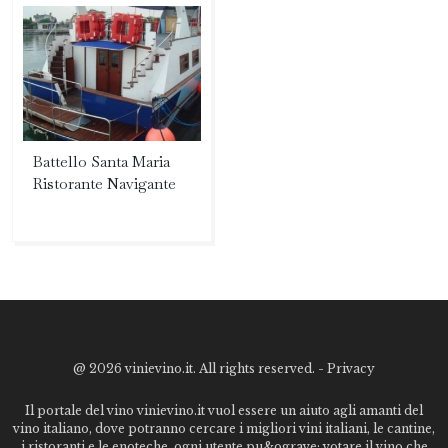
Battello Santa Maria
Ristorante Navigante
@
2026 vinievino.it. All rights reserved. -
Privacy
Il portale del vino vinievino.it vuol essere un aiuto agli amanti del
vino italiano, dove potranno cercare i migliori vini italiani, le cantine,
i ristoranti e le enoteche. ogni utente pu&ograve; votare il vino che