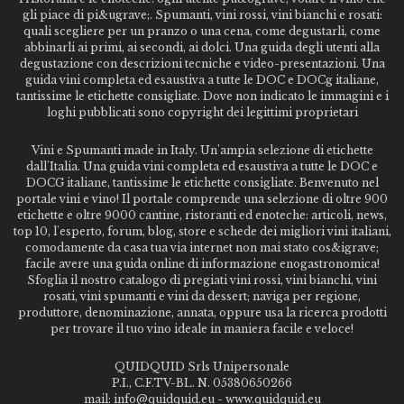
gli piace di pi&ugrave;. Spumanti, vini rossi, vini bianchi e rosati:
quali scegliere per un pranzo o una cena, come degustarli, come
abbinarli ai primi, ai secondi, ai dolci. Una guida degli utenti alla
degustazione con descrizioni tecniche e video-presentazioni. Una
guida vini completa ed esaustiva a tutte le DOC e DOCg italiane,
tantissime le etichette consigliate. Dove non indicato le immagini e i
loghi pubblicati sono copyright dei legittimi proprietari
Vini e Spumanti made in Italy. Un'ampia selezione di etichette
dall'Italia. Una guida vini completa ed esaustiva a tutte le DOC e
DOCG italiane, tantissime le etichette consigliate. Benvenuto nel
portale vini e vino! Il portale comprende una selezione di oltre 900
etichette e oltre 9000 cantine, ristoranti ed enoteche: articoli, news,
top 10, l'esperto, forum, blog, store e schede dei migliori vini italiani,
comodamente da casa tua via internet non mai stato cos&igrave;
facile avere una guida online di informazione enogastronomica!
Sfoglia il nostro catalogo di pregiati vini rossi, vini bianchi, vini
rosati, vini spumanti e vini da dessert; naviga per regione,
produttore, denominazione, annata, oppure usa la ricerca prodotti
per trovare il tuo vino ideale in maniera facile e veloce!
QUIDQUID Srls Unipersonale
P.I., C.F.TV-BL. N. 05380650266
mail: info@quidquid.eu - www.quidquid.eu