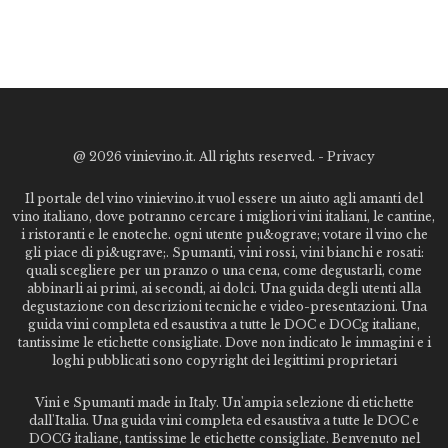
@
2026 vinievino.it. All rights reserved. -
Privacy
Il portale del vino vinievino.it vuol essere un aiuto agli amanti del
vino italiano, dove potranno cercare i migliori vini italiani, le cantine,
i ristoranti e le enoteche. ogni utente pu&ograve; votare il vino che
gli piace di pi&ugrave;. Spumanti, vini rossi, vini bianchi e rosati:
quali scegliere per un pranzo o una cena, come degustarli, come
abbinarli ai primi, ai secondi, ai dolci. Una guida degli utenti alla
degustazione con descrizioni tecniche e video-presentazioni. Una
guida vini completa ed esaustiva a tutte le DOC e DOCg italiane,
tantissime le etichette consigliate. Dove non indicato le immagini e i
loghi pubblicati sono copyright dei legittimi proprietari
Vini e Spumanti made in Italy. Un'ampia selezione di etichette
dall'Italia. Una guida vini completa ed esaustiva a tutte le DOC e
DOCG italiane, tantissime le etichette consigliate. Benvenuto nel