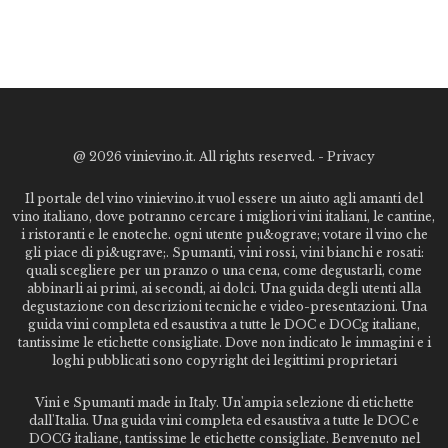
@
2026 vinievino.it. All rights reserved. -
Privacy
Il portale del vino vinievino.it vuol essere un aiuto agli amanti del
vino italiano, dove potranno cercare i migliori vini italiani, le cantine,
i ristoranti e le enoteche. ogni utente pu&ograve; votare il vino che
gli piace di pi&ugrave;. Spumanti, vini rossi, vini bianchi e rosati:
quali scegliere per un pranzo o una cena, come degustarli, come
abbinarli ai primi, ai secondi, ai dolci. Una guida degli utenti alla
degustazione con descrizioni tecniche e video-presentazioni. Una
guida vini completa ed esaustiva a tutte le DOC e DOCg italiane,
tantissime le etichette consigliate. Dove non indicato le immagini e i
loghi pubblicati sono copyright dei legittimi proprietari
Vini e Spumanti made in Italy. Un'ampia selezione di etichette
dall'Italia. Una guida vini completa ed esaustiva a tutte le DOC e
DOCG italiane, tantissime le etichette consigliate. Benvenuto nel