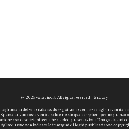
@
2026 vinievino.it. All rights reserved. -
Privacy
o agli amanti del vino italiano, dove potranno cercare i migliori vini italiani
Spumanti, vini rossi, vini bianchi e rosati: quali scegliere per un pranzo 
stazione con descrizioni tecniche e video-presentazioni. Una guida vini c
nsigliate. Dove non indicato le immagini e i loghi pubblicati sono copyrigh