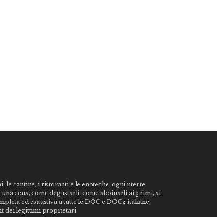
, le cantine, i ristoranti e le enoteche. ogni utente
o una cena, come degustarli, come abbinarli ai primi, ai
ompleta ed esaustiva a tutte le DOC e DOCg italiane,
t dei legittimi proprietari