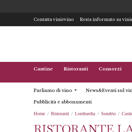
Contatta vinievino
Resta informato su vini
Cantine
Ristoranti
Consorzi
Parliamo di vino
News&Eventi sul vi
Pubblicità e abbonamenti
Home
Ristoranti
Lombardia
Sondrio
Cast
RISTORANTE L