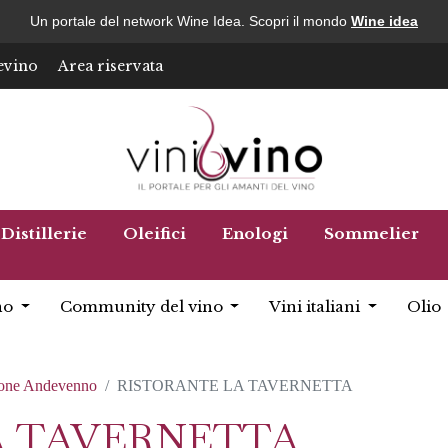
Un portale del network Wine Idea. Scopri il mondo
Wine idea
evino
Area riservata
Distillerie
Oleifici
Enologi
Sommelier
no
Community del vino
Vini italiani
Olio
ione Andevenno
RISTORANTE LA TAVERNETTA
A TAVERNETTA