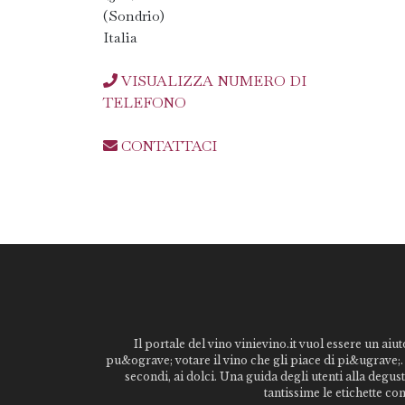
(Sondrio)
Italia
VISUALIZZA NUMERO DI
TELEFONO
CONTATTACI
Il portale del vino vinievino.it vuol essere un aiut
pu&ograve; votare il vino che gli piace di pi&ugrave;. 
secondi, ai dolci. Una guida degli utenti alla degu
tantissime le etichette co