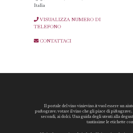
Italia
VISUALIZZA NUMERO DI
TELEFONO
CONTATTACI
Il portale del vino vinievino.it vuol essere un aiut
pu&ograve; votare il vino che gli piace di pi&ugrave;. 
secondi, ai dolci. Una guida degli utenti alla degu
tantissime le etichette co