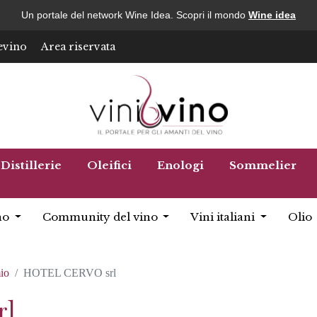
Un portale del network Wine Idea. Scopri il mondo
Wine idea
evino
Area riservata
Distillerie
Oleifici
Enologi
Sommelier
no
Community del vino
Vini italiani
Olio
io
HOTEL CERVO srl
l