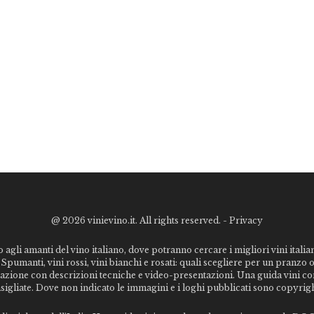
@
2026 vinievino.it. All rights reserved. -
Privacy
o agli amanti del vino italiano, dove potranno cercare i migliori vini italiani
Spumanti, vini rossi, vini bianchi e rosati: quali scegliere per un pranzo 
stazione con descrizioni tecniche e video-presentazioni. Una guida vini c
nsigliate. Dove non indicato le immagini e i loghi pubblicati sono copyrigh