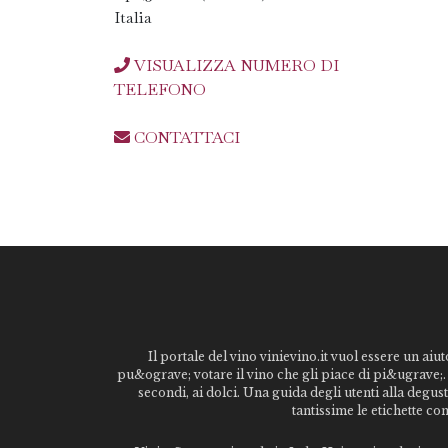
Italia
VISUALIZZA NUMERO DI
TELEFONO
CONTATTACI
Il portale del vino vinievino.it vuol essere un aiut
pu&ograve; votare il vino che gli piace di pi&ugrave;. 
secondi, ai dolci. Una guida degli utenti alla degu
tantissime le etichette co