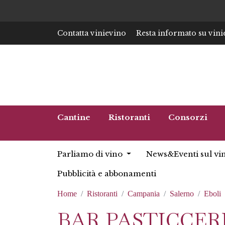
Contatta vinievino
Resta informato su vini
Cantine
Ristoranti
Consorzi
Parliamo di vino
News&Eventi sul vi
Pubblicità e abbonamenti
Home
Ristoranti
Campania
Salerno
Eboli
BAR PASTICCERI