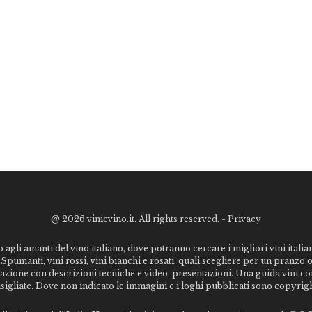
@
2026 vinievino.it. All rights reserved. -
Privacy
o agli amanti del vino italiano, dove potranno cercare i migliori vini italiani
Spumanti, vini rossi, vini bianchi e rosati: quali scegliere per un pranzo 
stazione con descrizioni tecniche e video-presentazioni. Una guida vini c
nsigliate. Dove non indicato le immagini e i loghi pubblicati sono copyrigh