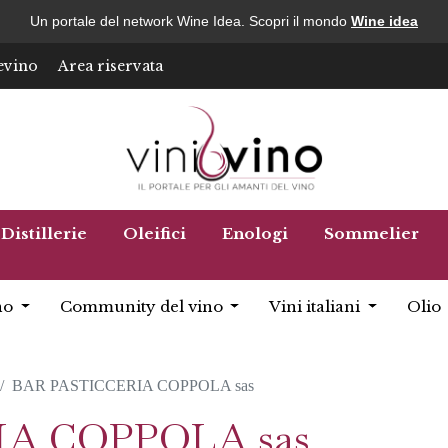
Un portale del network Wine Idea. Scopri il mondo
Wine idea
evino
Area riservata
Distillerie
Oleifici
Enologi
Sommelier
no
Community del vino
Vini italiani
Olio
BAR PASTICCERIA COPPOLA sas
A COPPOLA sas